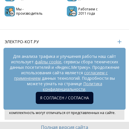
Мы -
Работаем с
производитель
2011 года
ЭЛЕКТРО-КОТ.РУ
ИНФОРМАЦИЯ
Для анализа трафика и улучшения работы наш сайт
использует
файлы cookie
, сервисы сбора технических
РЕКВИЗИТЫ
данных посетителей и «Яндекс.Метрику». Продолжение
использования сайта является
согласием с
применением
данных технологий. Подробности вы
На информационном ресурсе
можете узнать на странице
применяются
Политика
рекомендательные технологии
(информационные технологии
конфиденциальности
.
предоставления информации на основе сбора,
Я СОГЛАСЕН / СОГЛАСНА
систематизации и анализа сведений, относящихся к
предпочтениям пользователей сети «Интернет», находящихся
на территории Российской Федерации). Внешний вид товара и
комплектность могут отличаться от представленных на сайте.
Полная версия сайта