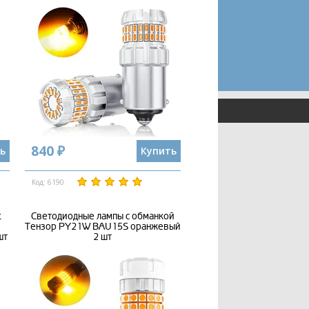
840 ₽
ь
Купить
Код: 6190
t
Светодиодные лампы с обманкой
Тензор PY21W BAU15S оранжевый
шт
2 шт