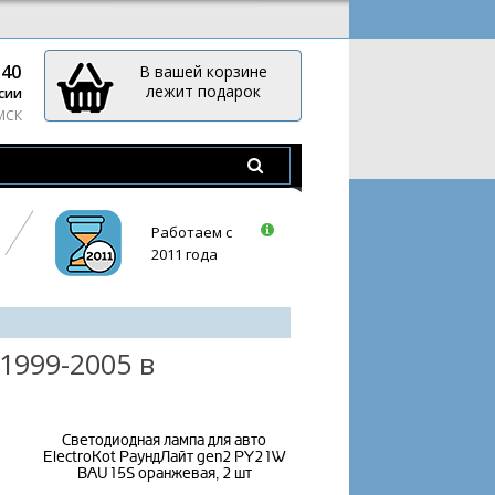
-40
В вашей корзине
лежит подарок
сии
 МСК
Работаем с
2011 года
1999-2005 в
Светодиодная лампа для авто
ElectroKot РаундЛайт gen2 PY21W
BAU15S оранжевая, 2 шт