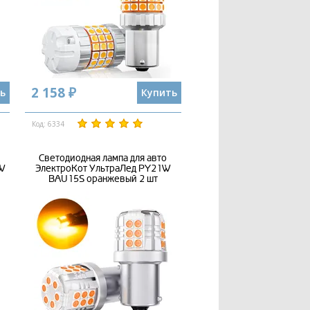
2 158 ₽
ь
Купить
Код: 6334
Светодиодная лампа для авто
1W
ЭлектроКот УльтраЛед PY21W
BAU15S оранжевый 2 шт