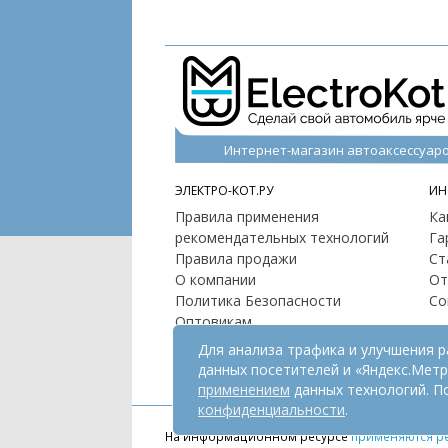
Интернет-магазин автоаксессуар
ЭЛЕКТРО-КОТ.РУ
ИН
Правила применения
Ка
рекомендательных технологий
Га
Правила продажи
Ст
О компании
От
Политика Безопасности
Со
Оптовикам
Контакты
Для анализа трафика и улучшения 
Карта сайта
данных посетителей и «Яндекс.Мет
применением
данных технологий. П
конфиденциальности
.
На информационном ресурсе
применяются р