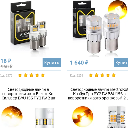
18 ₽
1 640 ₽
Купить
Купит
 960 ₽
Код: 5375
Код: 5259
Светодиодные лампы в
Светодиодные лампы ElectroKo
поворотники авто ElectroKot
КанбусПро PY21W BAU15S в
Сильвер BAU15S PY21W 2 шт
поворотники авто оранжевый 2 