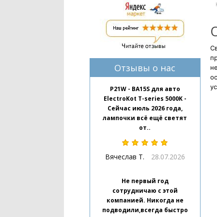
Св
п
Отзывы о нас
н
ос
ус
P21W - BA15S для авто
ElectroKot T-series 5000K -
Сейчас июль 2026 года,
лампочки всё ещё светят
от..
Вячеслав Т.
28.07.2026
Не первый год
сотрудничаю с этой
компанией. Никогда не
подводили,всегда быстро