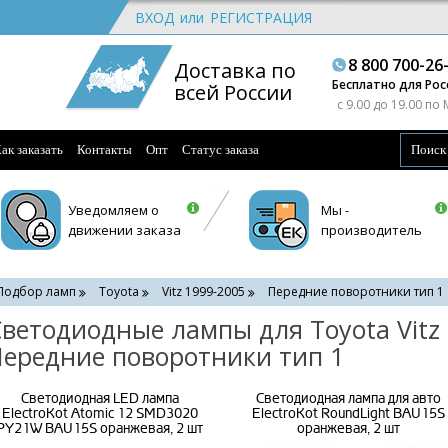
ВХОД
или
РЕГИСТРАЦИЯ
8 800 700-26
Доставка по
Бесплатно для Рос
всей России
c 9.00 до 19.00 по
ак заказать
Контакты
Опт
Статус заказа
Уведомляем о
Мы -
движении заказа
производитель
Подбор ламп
Toyota
Vitz 1999-2005
Передние поворотники тип 1
ветодиодные лампы для Toyota Vitz 
ередние поворотники тип 1
Светодиодная LED лампа
Светодиодная лампа для авто
ElectroKot Atomic 12 SMD3020
ElectroKot RoundLight BAU15S
PY21W BAU15S оранжевая, 2 шт
оранжевая, 2 шт