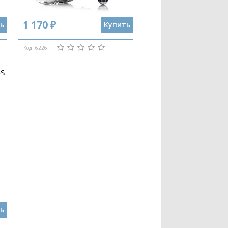
1 170 ₽
ь
Купить
Код: 6226
5S
ь