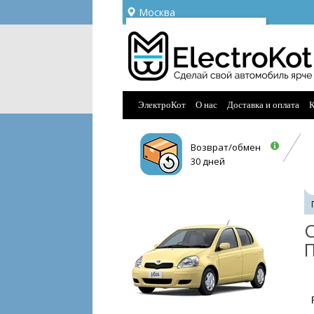
Москва
Ваш город —
Москва
Угадали?
ЭлектроКот
О нас
Доставка и оплата
К
Возврат/обмен
30 дней
С
П