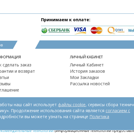
Принимаем к оплате:
ов
ФОРМАЦИЯ
ЛИЧНЫЙ КАБИНЕТ
к сделать заказ
Личный Кабинет
рантии и возврат
История заказов
атьи
Мои Закладки
зывы
Рассылка новостей
глашение
работы наш сайт использует
файлы cookie
, сервисы сбора технич
рику». Продолжение использования сайта является
согласием с
одробности вы можете узнать на странице
Политика
екомендательные технологии
(информационные технологии предоставле