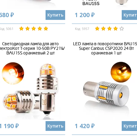
680 ₽
1 200 ₽
Купить
Купит
Код: 5061
Код: 5957
Светодиодная лампа для авто
LED лампа в поворотники BAU1
лектроКот Т-серия 10-50В PY21W
Super Canbus CSP2020 24 Вт
BAU15S оранжевый 2 шт
оранжевая 1 шт
1 190 ₽
1 420 ₽
Купить
Купит