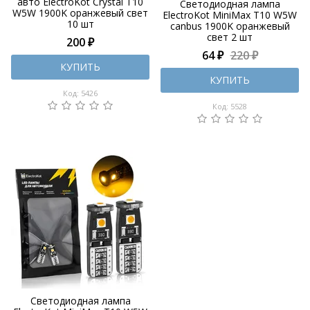
авто ElectroKot Crystal T10
Светодиодная лампа
W5W 1900K оранжевый свет
ElectroKot MiniMax T10 W5W
10 шт
canbus 1900K оранжевый
свет 2 шт
200 ₽
64 ₽
220 ₽
КУПИТЬ
КУПИТЬ
Код: 5426
Код: 5528
Светодиодная лампа