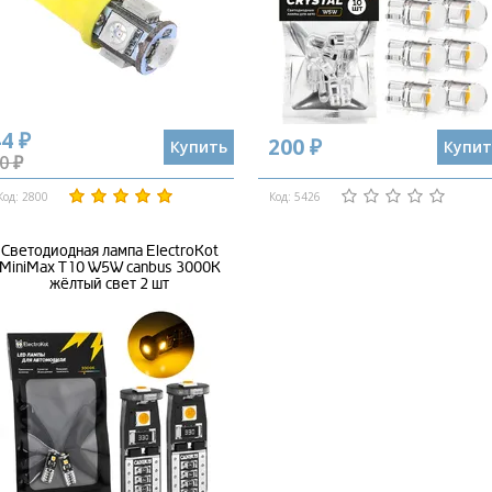
4 ₽
200 ₽
Купить
Купит
0 ₽
Код: 2800
Код: 5426
Светодиодная лампа ElectroKot
MiniMax T10 W5W canbus 3000K
жёлтый свет 2 шт