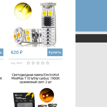
620 ₽
ь
Купить
Код: 5843
Светодиодная лампа ElectroKot
0K
MiniMax T10 W5W canbus 1900K
оранжевый свет 2 шт