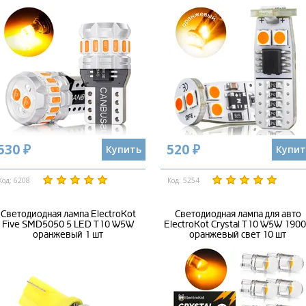
530 ₽
520 ₽
Купить
Купит
Код: 6208
Код: 5254
Cветодиодная лампа ElectroKot
Светодиодная лампа для авто
Five SMD5050 5 LED T10 W5W
ElectroKot Crystal T10 W5W 190
оранжевый 1 шт
оранжевый свет 10 шт