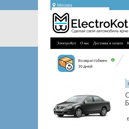
Москва
Ваш город —
Москва
Угадали?
ЭлектроКот
О нас
Доставка и оплата
К
Возврат/обмен
30 дней
С
Б
E