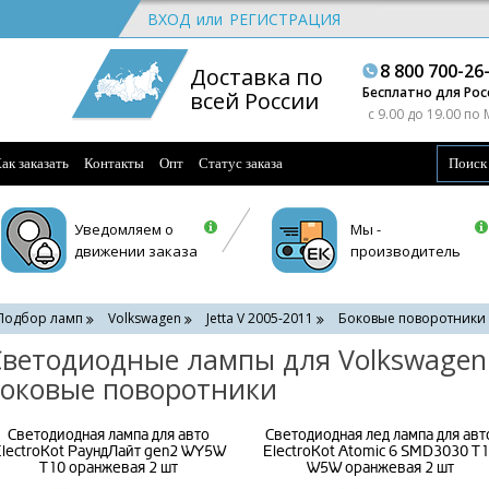
ВХОД
или
РЕГИСТРАЦИЯ
8 800 700-26
Доставка по
Бесплатно для Рос
всей России
c 9.00 до 19.00 по
ак заказать
Контакты
Опт
Статус заказа
Уведомляем о
Мы -
движении заказа
производитель
Подбор ламп
Volkswagen
Jetta V 2005-2011
Боковые поворотники
ветодиодные лампы для Volkswagen J
оковые поворотники
Светодиодная лампа для авто
Светодиодная лед лампа для авт
lectroKot РаундЛайт gen2 WY5W
ElectroKot Atomic 6 SMD3030 T
T10 оранжевая 2 шт
W5W оранжевая 2 шт