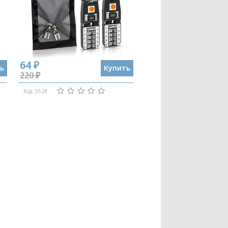
64 ₽
ь
Купить
220 ₽
Код: 5528