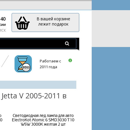
-40
В вашей корзине
лежит подарок
сии
 МСК
Работаем с
2011 года
etta V 2005-2011 в
о
Светодиодная лед лампа для авто
10
ElectroKot Atomic 6 SMD3030 T10
W5W 3000K желтая 2 шт