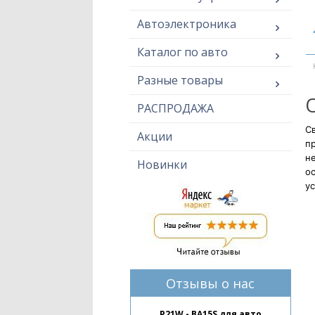
Автоэлектроника
Каталог по авто
Разные товары
РАСПРОДАЖА
Св
Акции
п
н
Новинки
ос
ус
Отзывы о нас
P21W - BA15S для авто