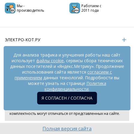
Мы -
Работаем с
производитель
2011 года
ЭЛЕКТРО-КОТ.РУ
ИНФОРМАЦИЯ
Для анализа трафика и улучшения работы наш сайт
использует
файлы cookie
, сервисы сбора технических
РЕКВИЗИТЫ
данных посетителей и «Яндекс.Метрику». Продолжение
использования сайта является
согласием с
применением
данных технологий. Подробности вы
На информационном ресурсе
можете узнать на странице
применяются
Политика
рекомендательные технологии
(информационные технологии
конфиденциальности
.
предоставления информации на основе сбора,
Я СОГЛАСЕН / СОГЛАСНА
систематизации и анализа сведений, относящихся к
предпочтениям пользователей сети «Интернет», находящихся
на территории Российской Федерации). Внешний вид товара и
комплектность могут отличаться от представленных на сайте.
Полная версия сайта