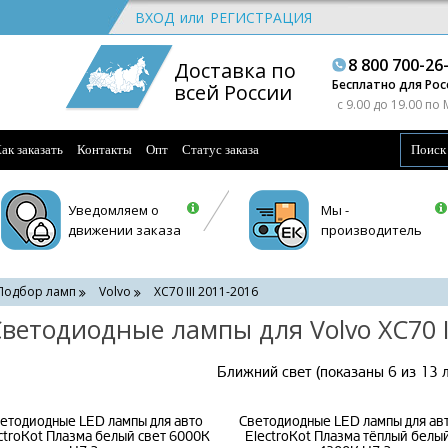
ВХОД
или
РЕГИСТРАЦИЯ
8 800 700-26
Доставка по
Бесплатно для Рос
всей России
c 9.00 до 19.00 по
ак заказать
Контакты
Опт
Статус заказа
Уведомляем о
Мы -
движении заказа
производитель
Подбор ламп
Volvo
XC70 III 2011-2016
ветодиодные лампы для Volvo XC70 I
Ближний свет (показаны 6 из 13 
етодиодные LED лампы для авто
Светодиодные LED лампы для ав
ctroKot Плазма белый свет 6000K
ElectroKot Плазма тёплый белы