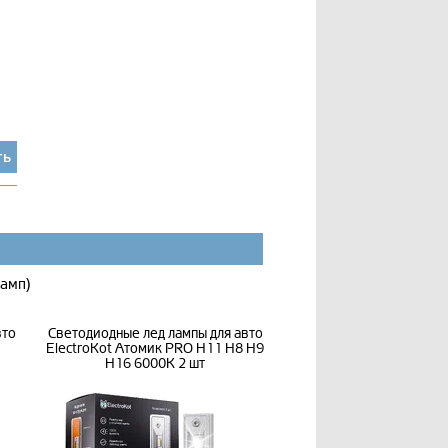
ть
ламп)
вто
Светодиодные лед лампы для авто
ElectroKot Атомик PRO H11 H8 H9
H16 6000K 2 шт