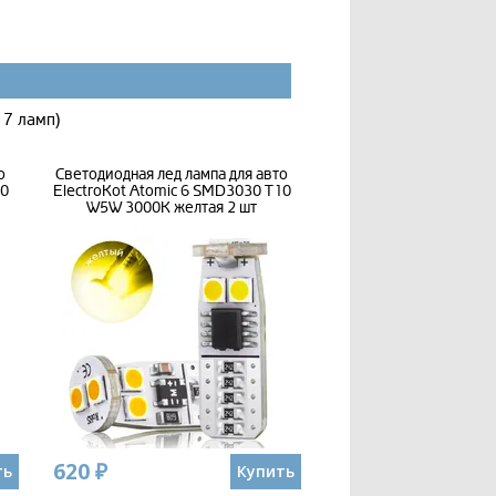
 7 ламп)
о
Светодиодная лед лампа для авто
10
ElectroKot Atomic 6 SMD3030 T10
W5W 3000K желтая 2 шт
620 ₽
ть
Купить