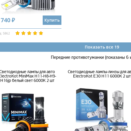
 740 ₽
Купить
д: 5862
Показать все 19
Передние противотуманки (показаны 6 
Светодиодные лампы для авто
Светодиодные лампы-линзы для а
ElectroKot MiniMax H11-H8-H9-
ElectroKot E30 H11 6000K 2 шт
H16jp белый свет 6000K 2 шт