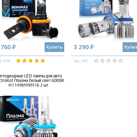
 760 ₽
3 290 ₽
Купить
Купи
д: 5538
Код: 6401
етодиодные LED лампы для авто
ctroKot Плазма белый свет 6000K
H11/H8/H9/H16 2 шт