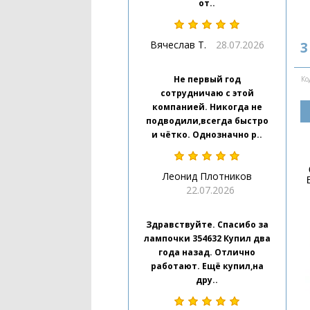
от..
Вячеслав Т.
28.07.2026
3
Не первый год
Ко
сотрудничаю с этой
компанией. Никогда не
подводили,всегда быстро
и чётко. Однозначно р..
Леонид Плотников
22.07.2026
Здравствуйте. Спасибо за
лампочки 354632 Купил два
года назад. Отлично
работают. Ещё купил,на
дру..