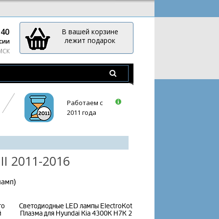
-40
В вашей корзине
лежит подарок
сии
 МСК
Работаем с
2011 года
II 2011-2016
ламп)
то
Светодиодные LED лампы ElectroKot
й
Плазма для Hyundai Kia 4300K H7K 2