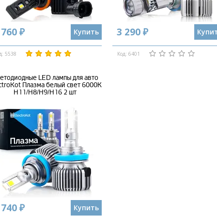
 760 ₽
3 290 ₽
Купить
Купи
д: 5538
Код: 6401
етодиодные LED лампы для авто
ctroKot Плазма белый свет 6000K
H11/H8/H9/H16 2 шт
 740 ₽
Купить