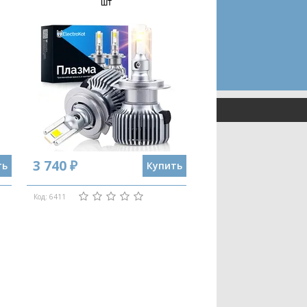
шт
3 740 ₽
ть
Купить
Код: 6411