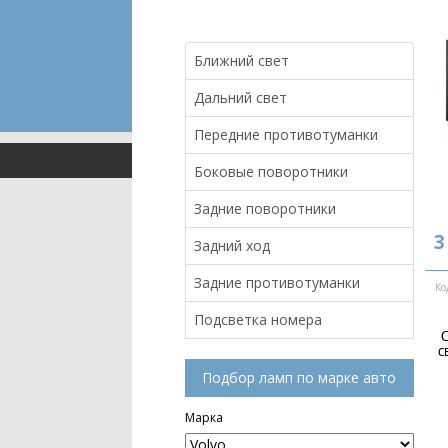
Ближний свет
Дальний свет
Передние противотуманки
Боковые поворотники
Задние поворотники
3
Задний ход
Задние противотуманки
Ко
Подсветка номера
С
с
Подбор ламп по марке авто
Марка