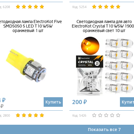
д: 6208
Код: 5254
тодиодная лампа ElectroKot Five
Светодиодная лампа для авто
SMD5050 5 LED T10 W5W
ElectroKot Crystal T10 W5W 190
оранжевый 1 шт
оранжевый свет 10 шт
 ₽
200 ₽
Купить
Купи
 ₽
д: 2800
Код: 5426
Показать все 7