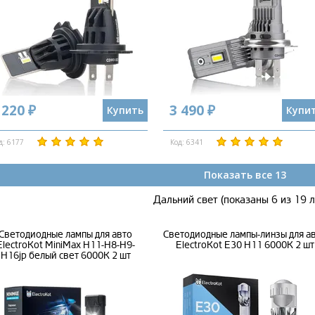
 220 ₽
3 490 ₽
Купить
Купи
д: 6177
Код: 6341
Показать все 13
Дальний свет (показаны 6 из 19 
Светодиодные лампы для авто
Светодиодные лампы-линзы для а
ElectroKot MiniMax H11-H8-H9-
ElectroKot E30 H11 6000K 2 шт
H16jp белый свет 6000K 2 шт