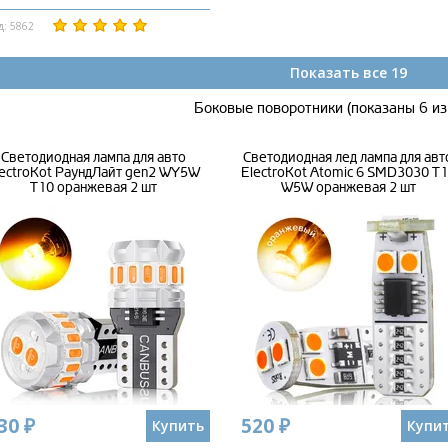
д: 5862
Показать все 19
Боковые поворотники (показаны 6 из
Светодиодная лампа для авто
Светодиодная лед лампа для авт
lectroKot РаундЛайт gen2 WY5W
ElectroKot Atomic 6 SMD3030 T
T10 оранжевая 2 шт
W5W оранжевая 2 шт
30 ₽
520 ₽
Купить
Купи