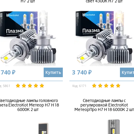
H7 2 шт
свет 4300K H7 2 шт
 740 ₽
3 740 ₽
Купить
Купи
д: 5861
Код: 6171
ветодиодные лампы головного
Светодиодные лампы с
вета ElectroKot Метеор H7 H18
регулировкой ElectroKot
6000K 2 шт
МетеорПро H7 H18 6000K 2 шт