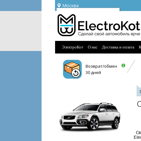
Москва
Ваш город —
Москва
Угадали?
ЭлектроКот
О нас
Доставка и оплата
К
Возврат/обмен
30 дней
С
Св
Ele