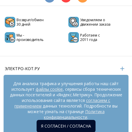
Возврат/обмен
Уведомляем о
30 дней
движении заказа
Мы -
Работаем с
производитель
2011 года
ЭЛЕКТРО-КОТ.РУ
ИНФОРМАЦИЯ
Для анализа трафика и улучшения работы наш сайт
использует
файлы cookie
, сервисы сбора технических
РЕКВИЗИТЫ
данных посетителей и «Яндекс.Метрику». Продолжение
использования сайта является
согласием с
применением
данных технологий. Подробности вы
На информационном ресурсе
можете узнать на странице
применяются
Политика
рекомендательные технологии
(информационные технологии
конфиденциальности
.
предоставления информации на основе сбора,
Я СОГЛАСЕН / СОГЛАСНА
систематизации и анализа сведений, относящихся к
предпочтениям пользователей сети «Интернет», находящихся