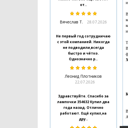
и
от..
В
к
Вячеслав Т.
28.07.2026
к
и
Не первый год сотрудничаю
с этой компанией. Никогда
Т
не подводили,всегда
В
быстро и чётко.
ф
Однозначно р..
Х
Леонид Плотников
22.07.2026
К
Здравствуйте. Спасибо за
лампочки 354632 Купил два
года назад. Отлично
работают. Ещё купил,на
дру..