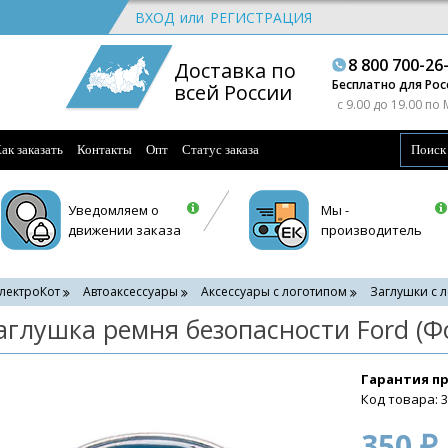
ВХОД
или
РЕГИСТРАЦИЯ
8 800 700-26
Доставка по
Бесплатно для Рос
всей России
c 9.00 до 19.00 по
ак заказать
Контакты
Опт
Статус заказа
Уведомляем о
Мы -
движении заказа
производитель
лектроКот
Автоаксессуары
Аксессуары с логотипом
Заглушки с 
аглушка ремня безопасности Ford (Ф
Гарантия п
Код товара: 
350 ₽