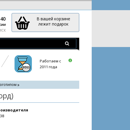
-40
В вашей корзине
лежит подарок
сии
 МСК
Работаем с
2011 года
логотипом
орд)
роизводителя
338