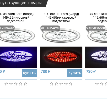
путствующие товары
D логотип Ford (Форд)
3D логотип Ford (Форд)
3D логотип 
145х58мм с синей
145х58мм с красной
145х58мм
подсветкой
подсветкой
подсв
0 ₽
780 ₽
780 ₽
Купить
Купить