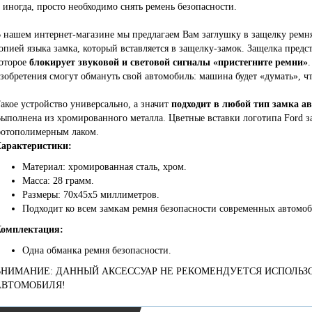
 иногда, просто необходимо снять ремень безопасности.
 нашем интернет-магазине мы предлагаем Вам заглушку в защелку ремня
опией языка замка, который вставляется в защелку-замок. Защелка предс
оторое
блокирует звуковой и световой сигналы «пристегните ремни»
.
зобретения смогут обмануть свой автомобиль: машина будет «думать», ч
акое устройство универсально, а значит
подходит в любой тип замка а
ыполнена из хромированного металла. Цветные вставки логотипа Ford 
отополимерным лаком.
арактеристики:
Материал: хромированная сталь, хром.
Масса: 28 грамм.
Размеры: 70х45х5 миллиметров.
Подходит ко всем замкам ремня безопасности современных автомоб
омплектация:
Одна обманка ремня безопасности.
ВНИМАНИЕ: ДАННЫЙ АКСЕССУАР НЕ РЕКОМЕНДУЕТСЯ ИСПОЛЬЗ
АВТОМОБИЛЯ!