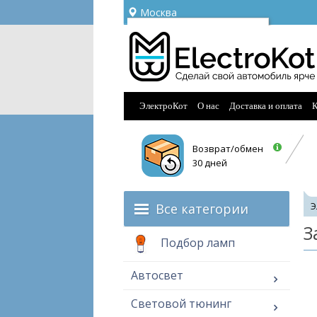
Москва
Ваш город —
Москва
Угадали?
ЭлектроКот
О нас
Доставка и оплата
К
Возврат/обмен
30 дней
Все категории
Э
З
Подбор ламп
Автосвет
Световой тюнинг