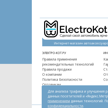
Интернет-магазин автоаксессуар
ЭЛЕКТРО-КОТ.РУ
ИН
Правила применения
Ка
рекомендательных технологий
Га
Правила продажи
Ст
О компании
От
Политика Безопасности
Со
Оптовикам
Контакты
Для анализа трафика и улучшения 
Карта сайта
данных посетителей и «Яндекс.Мет
применением
данных технологий. П
конфиденциальности
.