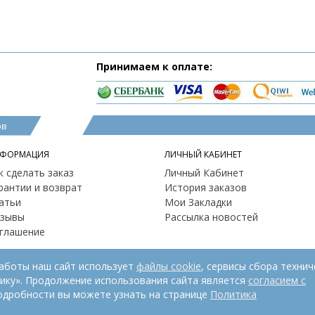
Принимаем к оплате:
ов
ФОРМАЦИЯ
ЛИЧНЫЙ КАБИНЕТ
к сделать заказ
Личный Кабинет
рантии и возврат
История заказов
атьи
Мои Закладки
зывы
Рассылка новостей
глашение
работы наш сайт использует
файлы cookie
, сервисы сбора технич
рику». Продолжение использования сайта является
согласием с
одробности вы можете узнать на странице
Политика