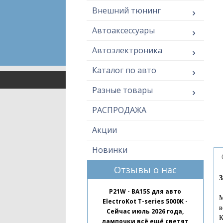
Внешний тюнинг
Автоаксессуары
Автоэлектроника
Каталог по авто
Разные товары
РАСПРОДАЖА
Акции
Новинки
Отзывы о нас
З
P21W - BA15S для авто
М
ElectroKot T-series 5000K -
в
Сейчас июль 2026 года,
К
лампочки всё ещё светят