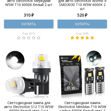
авто ElectroKot Меркурий
для авто ElectroKot Atomic 6
W5W T10 6000K белый 2 шт
SMD3030 T10 W5W 6000K 2
шт
310 ₽
520 ₽
КУПИТЬ
КУПИТЬ
Код: 6219
Код: 5249
Светодиодная лампа для
Светодиодная лампа
авто ElectroKot S12 T10 W5W
ElectroKot MiniMax T10 W5W
6000K белый свет 2 шт
canbus 6000K белый свет 2