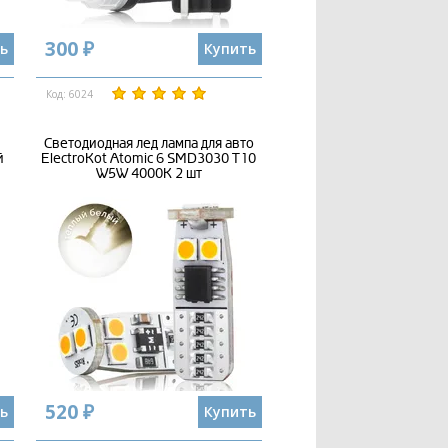
300 ₽
ь
Купить
Код: 6024
Светодиодная лед лампа для авто
й
ElectroKot Atomic 6 SMD3030 T10
W5W 4000K 2 шт
520 ₽
ь
Купить