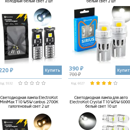
холодный белый свет 2 шт
белый свет 2 шт
390 ₽
220 ₽
Купить
Купит
700 ₽
Код: 5532
Код: 6027
Светодиодная лампа ElectroKot
Светодиодная лампа для авто
MiniMax T10 W5W canbus 2700K
ElectroKot Crystal T10 W5W 600
галогеновый свет 2 шт
белый свет 10 шт