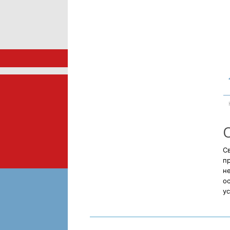
Св
п
н
ос
ус