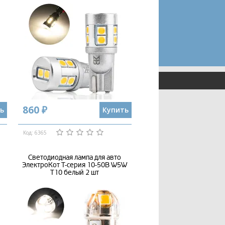
860 ₽
ь
Купить
Код: 6365
Светодиодная лампа для авто
ЭлектроКот Т-серия 10-50В W5W
T10 белый 2 шт