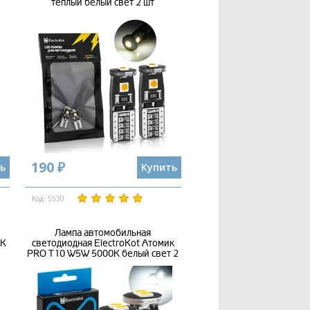
теплый белый свет 2 шт
190 ₽
ь
Купить
Код: 5530
Лампа автомобильная
0K
светодиодная ElectroKot Атомик
PRO T10 W5W 5000K белый свет 2
шт