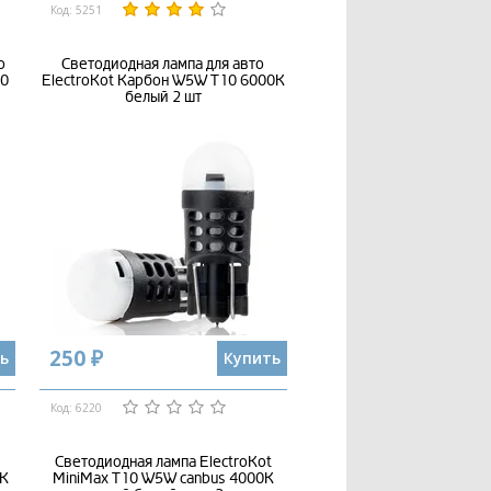
Код: 5251
о
Светодиодная лампа для авто
10
ElectroKot Карбон W5W T10 6000K
белый 2 шт
250 ₽
ь
Купить
Код: 6220
Светодиодная лампа ElectroKot
0K
MiniMax T10 W5W canbus 4000K