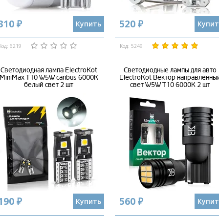
310 ₽
520 ₽
Купить
Купит
Код: 6219
Код: 5249
Светодиодная лампа ElectroKot
Светодиодные лампы для авто
MiniMax T10 W5W canbus 6000K
ElectroKot Вектор направленны
белый свет 2 шт
свет W5W T10 6000K 2 шт
190 ₽
560 ₽
Купить
Купит