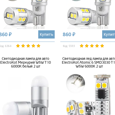
860 ₽
860 ₽
Купить
Купит
Код: 6364
Код: 5593
Светодиодная лампа для авто
Светодиодная лед лампа для авт
ElectroKot Меркурий W5W T10
ElectroKot Atomic 6 SMD3030 T
6000K белый 2 шт
W5W 6000K 2 шт