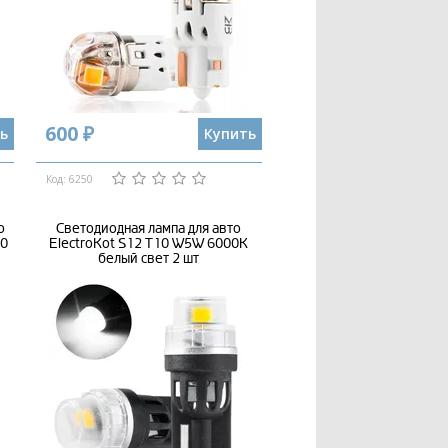
600 ₽
ь
Купить
Код: 6250
о
Светодиодная лампа для авто
10
ElectroKot S12 T10 W5W 6000K
белый свет 2 шт