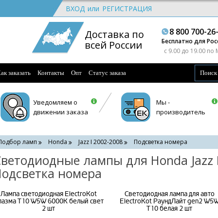
ВХОД
или
РЕГИСТРАЦИЯ
8 800 700-26
Доставка по
Бесплатно для Рос
всей России
c 9.00 до 19.00 по
ак заказать
Контакты
Опт
Статус заказа
Уведомляем о
Мы -
движении заказа
производитель
Подбор ламп
Honda
Jazz I 2002-2008
Подсветка номера
ветодиодные лампы для Honda Jazz I
одсветка номера
Лампа светодиодная ElectroKot
Светодиодная лампа для авто
лазма T10 W5W 6000K белый свет
ElectroKot РаундЛайт gen2 W5
2 шт
T10 белая 2 шт