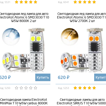
Код: 5531
Код: 6041
Светодиодная лед лампа для авто
Светодиодная лед лампа для авт
lectroKot Atomic 6 SMD3030 T10
ElectroKot Atomic 6 SMD3030 T
W5W 8000K 2 шт
W5W 2700K 2 шт
620 ₽
620 ₽
Купить
Купит
Код: 5250
Код: 5253
Светодиодная лампа ElectroKot
Светодиодные лампы для авто
MiniMax T10 W5W canbus 8000K
ElectroKot SIRIUS T10 W5W 500