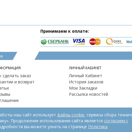
Принимаем к оплате:
ов
ФОРМАЦИЯ
ЛИЧНЫЙ КАБИНЕТ
к сделать заказ
Личный Кабинет
рантии и возврат
История заказов
атьи
Мои Закладки
зывы
Рассылка новостей
глашение
работы наш сайт использует
файлы cookie
, сервисы сбора технич
рику». Продолжение использования сайта является
согласием с
одробности вы можете узнать на странице
Политика