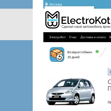
Москва
Ваш город —
Москва
Угадали?
ЭлектроКот
О нас
Доставка и оплата
К
Возврат/обмен
30 дней
С
П
П