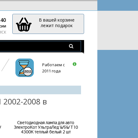
-40
В вашей корзине
лежит подарок
сии
 МСК
Работаем с
2011 года
 2002-2008 в
Светодиодная лампа для авто
W
ЭлектроКот УльтраЛед W5W T10
4300K теплый белый 2 шт