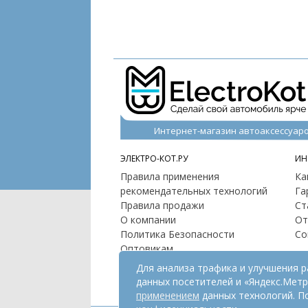
Интернет-магазин автоаксессуар
ЭЛЕКТРО-КОТ.РУ
ИН
Правила применения
Ка
рекомендательных технологий
Га
Правила продажи
Ст
О компании
От
Политика Безопасности
Со
Оптовикам
Контакты
Для анализа трафика и улучшения 
Карта сайта
данных посетителей и «Яндекс.Мет
применением
данных технологий. П