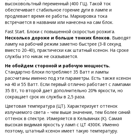
высоковольтный переменный (400 ГЦ). Такой ток
обеспечивает стабильное горение дуги в лампе и
продлевает время ее работы. Маркировка тока
встречается в названии или нанесена на сам блок.
Fast Start. Блоки с повышенной скоростью розжига.
Несколько дороже и больше тонких блоков.
Выводят
лампу на рабочий режим заметно быстрее (3-8 секунд
вместо 20-40), практически как штатный ксенон. На сроке
службы это никак не сказывается.
Не обойдем стороной и рабочую мощность.
Стандартно блоки потребляют 35 Ватт и лампы
рассчитаны именно под эти параметры. Есть также ксенон
на 40 и 55 Ватт. Если первый отлично работает с лампами
35 Вт, то второй дает дополнительно 20% яркости, но
сокращает срок их службы в 2,5 раза.
Цветовая температура (ЦТ). Характеризует оттенок
излучаемого света – чем выше значение, тем более синий
оттенок в спектре. Измеряется в Кельвинах (К). Самая
высокая видимая яркость у ламп с ЦТ 4300К. Именно
поэтому, штатный ксенон имеет такую температуру.