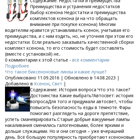
Содержание: Недостатки и преимущества
Преимущества и устранения недостатков
Выбор ксенона Недостатки и преимущества
комплектов ксенона (и на что обращать
внимание при покупке ксенона) Многим
водителям нравится устанавливать ксенон, учитывая его
преимущества, и с ним ездить, но, не уточняя при этом его
недостатки. Если реально заказывать качественной сборки
комплект ксенона, то его стоимость будет составлять
(вместе с установкой) не..
0 комментарии к этой статье -
все комментарии
Подробнее
Что такое биксеноновые линзы и какие лучше?
Опубликовано 11.09.2016 | Обновлено в 14.08.2023 |
Добавлено в
Ксенон
,
Свет
|
Содержание: История вопроса Что это такое?
Достоинства Какие выбрать?Автосвет: история
вопросаДля того и придумали автосвет, чтобы
повысить безопасность езды в темноте. Фары
помогают разглядеть на дороге препятствие,
успеть сманеврировать.Старые добрые вакуумные лампы
накаливания сменились галогеновыми, более яркими и
дольше служащими. Но и они сегодня – уже вчерашний
день. Всё большую популярность приобретают ксеноновые