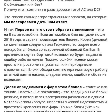
С обманками или без?
Почему этот комплект в разы дороже того? АС или DC?
Это список самых распространенных вопросов, на которые
мы постараемся дать Вам ответ.
И так.
Первое на что стоит обратить внимание
– это
на Ваш автомобиль. Если автомобиль был выпущен после
2010 года, а страна-производитель Япония, Корея (ценовой
сегмент выше среднего) или Германия, то скорее всего
понадобятся блоки со встроенной обманкой CanBus. В
противном случае бортовой компьютер будет выдавать
ошибку работы лампы. Помимо ошибки, ксенон может
просто-напросто не запускаться или периодически
отключаться. Блоки обхода компьютера имитируют работу
штатной лампы накала, следовательно, ошибок и сбоев не
возникает.
Далее определимся с форматом блоков
– толстые или
тонкие. Толстые (3-е поколение) - это традиционные блоки
розжига, в которых вся электроника размещена в едином
металлическом корпусе. Известны высокой надежностью и
простотой крепления вне фары. Тонкие блоки (Slim или
Super Slim) отличаются более компактным корпусом, но