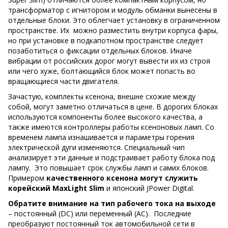
трансформатор с игнитором и модуль обманки вынесены в
отдельные блоки. Это облегчает установку в ограниченном
пространстве. Их можно разместить внутри корпуса фары,
но при установке в подкапотном пространстве следует
позаботиться о фиксации отдельных блоков. Иначе
вибрации от российских дорог могут вывести их из строя
или чего хуже, болтающийся блок может попасть во
вращающиеся части двигателя.
Зачастую, комплекты ксенона, внешне схожие между
собой, могут заметно отличаться в цене. В дорогих блоках
используются компоненты более высокого качества, а
также имеются контроллеры работы ксеноновых ламп. Со
временем лампа изнашивается и параметры горения
электрической дуги изменяются. Специальный чип
анализирует эти данные и подстраивает работу блока под
лампу. Это повышает срок службы ламп и самих блоков.
Примером
качественного ксенона могут служить
корейский MaxLight Slim
и японский JPower Digital.
Обратите внимание на тип рабочего тока на выходе
– постоянный (DC) или переменный (АС). Последние
преобразуют постоянный ток автомобильной сети в