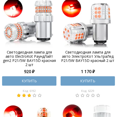
Светодиодная лампа для
Светодиодная лампа для
авто ElectroKot РаундЛайт
авто ЭлектроКот УльтраЛед
gen2 P21/5W BAY15D красная
P21/5W BAY15D красный 2 шт
2 шт
920 ₽
1 170 ₽
КУПИТЬ
КУПИТЬ
Код: 6192
Код: 6229