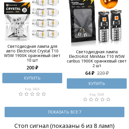
Светодиодная лампа для
авто ElectroKot Crystal T10
Светодиодная лампа
W5W 1900K оранжевый свет
ElectroKot MiniMax T10 W5W
10 шт
canbus 1900K оранжевый свет
2 шт
200 ₽
64 ₽
220 ₽
КУПИТЬ
КУПИТЬ
Код: 5426
Код: 5528
ПОКАЗАТЬ ВСЕ 7
Стоп сигнал (показаны 6 из 8 ламп)