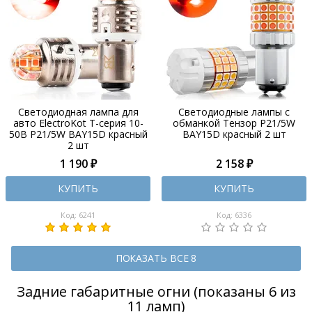
Светодиодная лампа для
Светодиодные лампы с
авто ElectroKot Т-серия 10-
обманкой Тензор P21/5W
50В P21/5W BAY15D красный
BAY15D красный 2 шт
2 шт
1 190 ₽
2 158 ₽
КУПИТЬ
КУПИТЬ
Код: 6241
Код: 6336
ПОКАЗАТЬ ВСЕ 8
Задние габаритные огни (показаны 6 из
11 ламп)