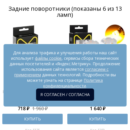
Задние поворотники (показаны 6 из 13
ламп)
Для анализа трафика и улучшения работы наш сайт
использует
файлы cookie
, сервисы сбора технических
данных посетителей и «Яндекс.Метрику». Продолжение
использования сайта является
согласием с
применением
данных технологий. Подробности вы
можете узнать на странице
Политика
конфиденциальности
.
Светодиодная LED лампа
Светодиодная лампа для
ElectroKot Atomic 12 SMD3020
авто ElectroKot RoundLight
Я СОГЛАСЕН / СОГЛАСНА
PY21W BAU15S оранжевая, 2
BAU15S оранжевая, 2 шт
шт
718 ₽
1 960 ₽
1 640 ₽
КУПИТЬ
КУПИТЬ
Код: 5375
Код: 5259