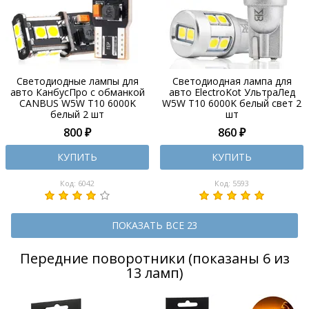
Светодиодные лампы для
Светодиодная лампа для
авто КанбусПро с обманкой
авто ElectroKot УльтраЛед
CANBUS W5W T10 6000K
W5W T10 6000K белый свет 2
белый 2 шт
шт
800 ₽
860 ₽
КУПИТЬ
КУПИТЬ
Код: 6042
Код: 5593
ПОКАЗАТЬ ВСЕ 23
Передние поворотники (показаны 6 из
13 ламп)