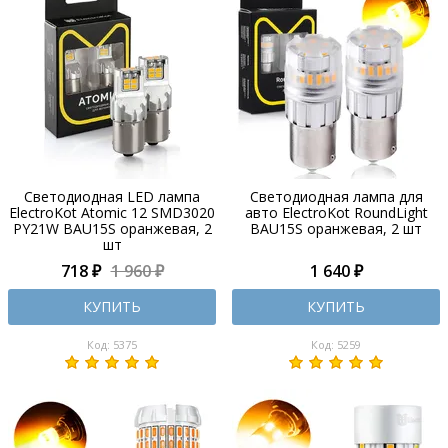
Светодиодная LED лампа
Светодиодная лампа для
ElectroKot Atomic 12 SMD3020
авто ElectroKot RoundLight
PY21W BAU15S оранжевая, 2
BAU15S оранжевая, 2 шт
шт
718 ₽
1 960 ₽
1 640 ₽
КУПИТЬ
КУПИТЬ
Код: 5375
Код: 5259