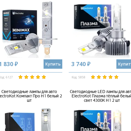
1 830 ₽
3 740 ₽
Купить
Купит
Код: 6127
Код: 5858
Светодиодные лампы для авто
Светодиодные LED лампы для ав
lectroKot Компакт Про H1 белый 2
ElectroKot Плазма тёплый белы
шт
свет 4300K H1 2 шт