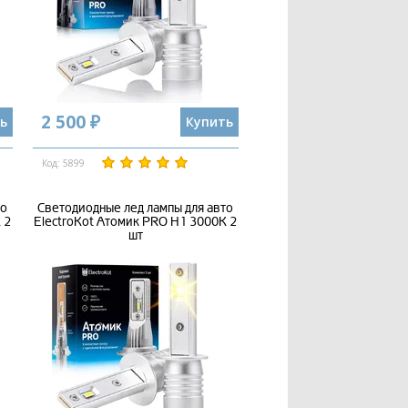
2 500 ₽
ь
Купить
Код: 5899
то
Светодиодные лед лампы для авто
 2
ElectroKot Атомик PRO H1 3000K 2
шт