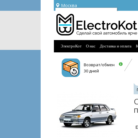
Москва
Ваш город —
Москва
Угадали?
ЭлектроКот
О нас
Доставка и оплата
К
Возврат/обмен
30 дней
С
п
E