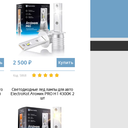
2 500 ₽
ь
Купить
Код: 5868
то
Светодиодные лед лампы для авто
й
ElectroKot Атомик PRO H1 4300K 2
шт