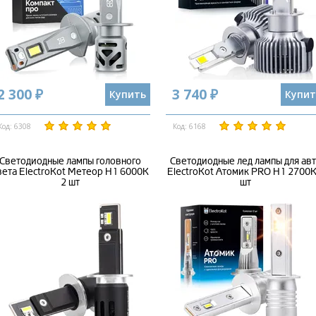
2 300 ₽
3 740 ₽
Купить
Купит
Код: 6308
Код: 6168
Светодиодные лампы головного
Светодиодные лед лампы для ав
вета ElectroKot Метеор H1 6000K
ElectroKot Атомик PRO H1 2700K
2 шт
шт