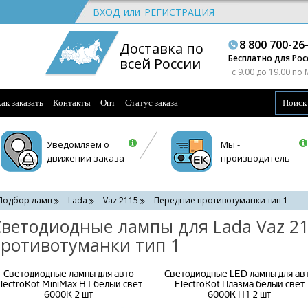
ВХОД
или
РЕГИСТРАЦИЯ
8 800 700-26
Доставка по
Бесплатно для Рос
всей России
c 9.00 до 19.00 по
ак заказать
Контакты
Опт
Статус заказа
Уведомляем о
Мы -
движении заказа
производитель
Подбор ламп
Lada
Vaz 2115
Передние противотуманки тип 1
ветодиодные лампы для Lada Vaz 21
ротивотуманки тип 1
Светодиодные лампы для авто
Светодиодные LED лампы для ав
lectroKot MiniMax H1 белый свет
ElectroKot Плазма белый свет
6000K 2 шт
6000K H1 2 шт