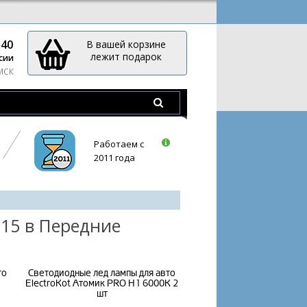
-40
В вашей корзине
лежит подарок
сии
 МСК
Работаем с
2011 года
15 в Передние
то
Светодиодные лед лампы для авто
ElectroKot Атомик PRO H1 6000K 2
шт