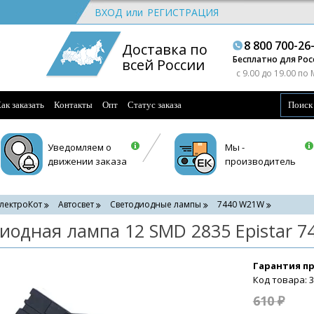
ВХОД
или
РЕГИСТРАЦИЯ
8 800 700-26
Доставка по
Бесплатно для Рос
всей России
c 9.00 до 19.00 по
ак заказать
Контакты
Опт
Статус заказа
Уведомляем о
Мы -
движении заказа
производитель
лектроКот
Автосвет
Светодиодные лампы
7440 W21W
иодная лампа 12 SMD 2835 Epistar 74
Гарантия п
Код товара: 
610 ₽