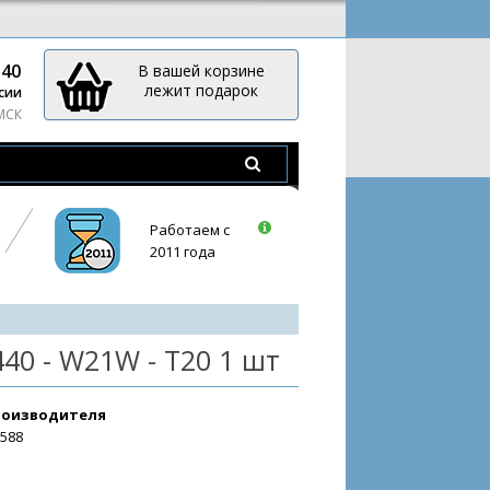
-40
В вашей корзине
лежит подарок
сии
 МСК
Работаем с
2011 года
40 - W21W - T20 1 шт
роизводителя
3588