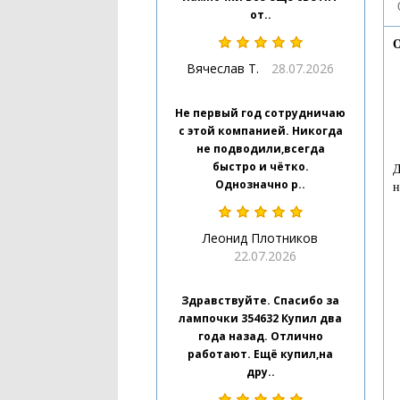
от..
О
Вячеслав Т.
28.07.2026
Не первый год сотрудничаю
с этой компанией. Никогда
не подводили,всегда
быстро и чётко.
Д
Однозначно р..
н
Леонид Плотников
22.07.2026
Здравствуйте. Спасибо за
лампочки 354632 Купил два
года назад. Отлично
работают. Ещё купил,на
дру..