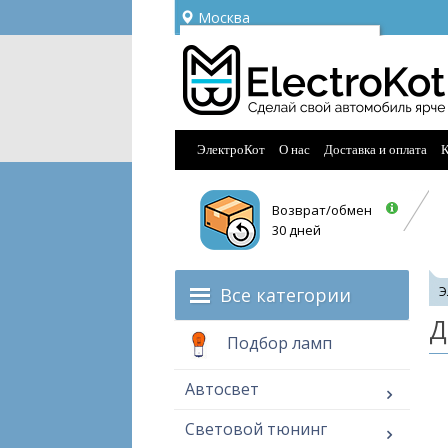
Москва
Ваш город —
Москва
Угадали?
ЭлектроКот
О нас
Доставка и оплата
К
Возврат/обмен
30 дней
Все категории
Э
Д
Подбор ламп
Автосвет
Световой тюнинг