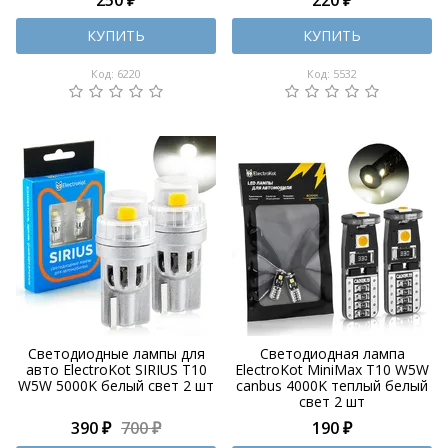
КУПИТЬ
КУПИТЬ
Код: 6220
Код: 5532
Светодиодные лампы для
Светодиодная лампа
авто ElectroKot SIRIUS T10
ElectroKot MiniMax T10 W5W
W5W 5000K белый свет 2 шт
canbus 4000K теплый белый
свет 2 шт
390 ₽
700 ₽
190 ₽