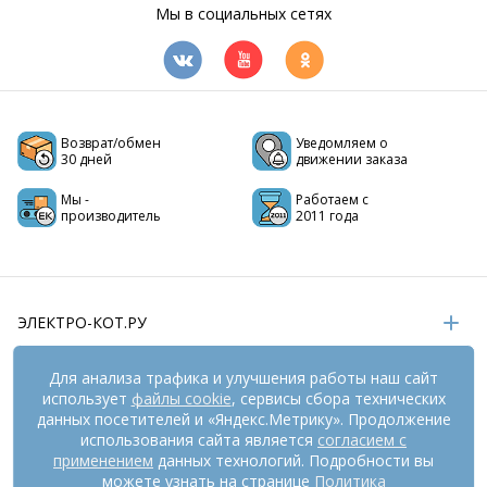
Мы в социальных сетях
Возврат/обмен
Уведомляем о
30 дней
движении заказа
Мы -
Работаем с
производитель
2011 года
ЭЛЕКТРО-КОТ.РУ
ИНФОРМАЦИЯ
Для анализа трафика и улучшения работы наш сайт
использует
файлы cookie
, сервисы сбора технических
РЕКВИЗИТЫ
данных посетителей и «Яндекс.Метрику». Продолжение
использования сайта является
согласием с
применением
данных технологий. Подробности вы
На информационном ресурсе
применяются
можете узнать на странице
Политика