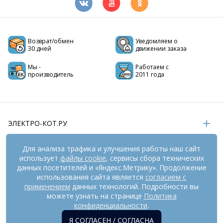
Возврат/обмен
Уведомляем о
30 дней
движении заказа
Мы -
Работаем с
производитель
2011 года
ЭЛЕКТРО-КОТ.РУ
ИНФОРМАЦИЯ
Для анализа трафика и улучшения работы наш сайт
использует
файлы cookie
, сервисы сбора технических
РЕКВИЗИТЫ
данных посетителей и «Яндекс.Метрику». Продолжение
использования сайта является
согласием с
применением
данных технологий. Подробности вы
На информационном ресурсе
применяются
можете узнать на странице
Политика
рекомендательные технологии
(информационные технологии
конфиденциальности
.
предоставления информации на основе сбора,
Я СОГЛАСЕН / СОГЛАСНА
систематизации и анализа сведений, относящихся к