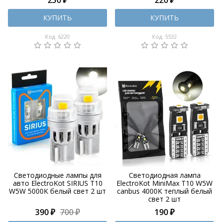
КУПИТЬ
КУПИТЬ
Код: 6220
Код: 5532
Светодиодные лампы для
Светодиодная лампа
авто ElectroKot SIRIUS T10
ElectroKot MiniMax T10 W5W
W5W 5000K белый свет 2 шт
canbus 4000K теплый белый
свет 2 шт
390 ₽
700 ₽
190 ₽