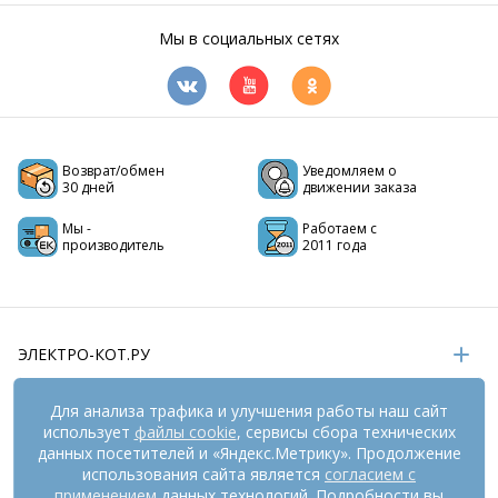
Мы в социальных сетях
Возврат/обмен
Уведомляем о
30 дней
движении заказа
Мы -
Работаем с
производитель
2011 года
ЭЛЕКТРО-КОТ.РУ
ИНФОРМАЦИЯ
Для анализа трафика и улучшения работы наш сайт
использует
файлы cookie
, сервисы сбора технических
РЕКВИЗИТЫ
данных посетителей и «Яндекс.Метрику». Продолжение
использования сайта является
согласием с
применением
данных технологий. Подробности вы