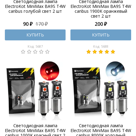
Светодиодная лампа
Светодиодная лампа
ElectroKot MiniMax BA9S T4W
ElectroKot MiniMax BA9S T4W
canbus голубой свет 2 шт
canbus 1900K оранжевый
свет 2 шт
90 ₽
170 ₽
200 ₽
КУПИТЬ
КУПИТЬ
Код: 5687
Код: 5688
Светодиодная лампа
Светодиодная лампа
ElectroKot MiniMax BA9S T4W
ElectroKot MiniMax BA9S T4W
canbus 1000K красный свет 2
canbus 8000K холодный