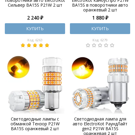
поворотники авто ElectroKot
ElectroKot КанбусПро P21W
Сильвер BA15S P21W 2 шт
BA15S в поворотники авто
оранжевый 2 шт
2 240 ₽
1 880 ₽
КУПИТЬ
КУПИТЬ
Код: 6263
Код: 6279
Светодиодные лампы с
Светодиодная лампа для
обманкой Тензор P21W
авто ElectroKot РаундЛайт
BA15S оранжевый 2 шт
gen2 P21W BA15S
оранжевая 2 шт