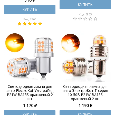
710 ₽
КУПИТЬ
КУПИТЬ
Код: 5955
Код: 2960
Светодиодная лампа для
Светодиодная лампа для
авто ElectroKot УльтраЛед
авто ЭлектроКот Т-серия
P21W BA15S оранжевый 2
10-50В P21W BA15S
шт
оранжевый 2 шт
1 170 ₽
1 190 ₽
КУПИТЬ
КУПИТЬ