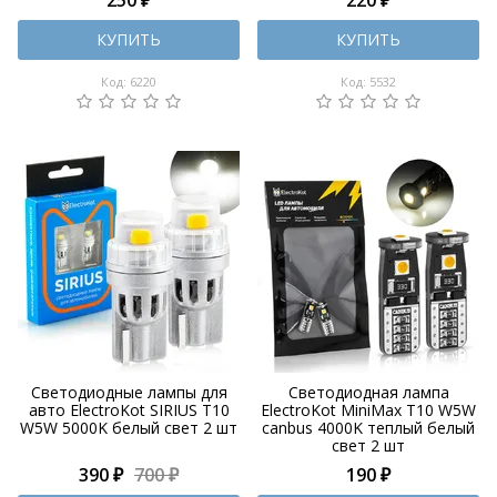
КУПИТЬ
КУПИТЬ
Код: 6220
Код: 5532
Светодиодные лампы для
Светодиодная лампа
авто ElectroKot SIRIUS T10
ElectroKot MiniMax T10 W5W
W5W 5000K белый свет 2 шт
canbus 4000K теплый белый
свет 2 шт
390 ₽
700 ₽
190 ₽