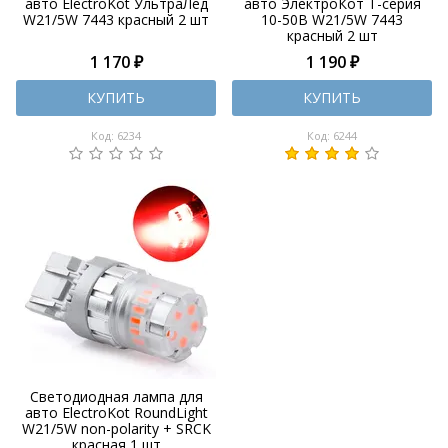
авто ElectroKot УльтраЛед
авто ЭлектроКот Т-серия
W21/5W 7443 красный 2 шт
10-50В W21/5W 7443
красный 2 шт
1 170 ₽
1 190 ₽
КУПИТЬ
КУПИТЬ
Код: 6234
Код: 6244
Светодиодная лампа для
авто ElectroKot RoundLight
W21/5W non-polarity + SRCK
красная 1 шт