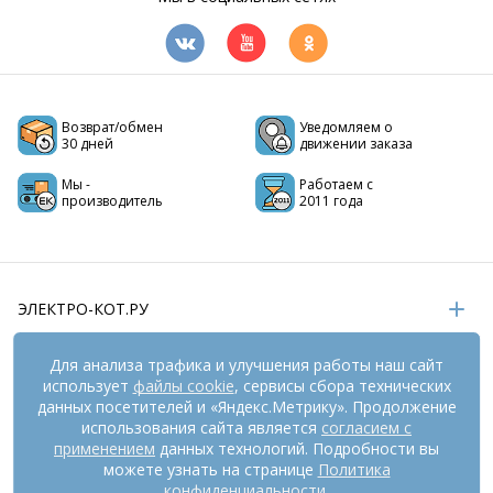
Возврат/обмен
Уведомляем о
30 дней
движении заказа
Мы -
Работаем с
производитель
2011 года
ЭЛЕКТРО-КОТ.РУ
ИНФОРМАЦИЯ
Для анализа трафика и улучшения работы наш сайт
использует
файлы cookie
, сервисы сбора технических
РЕКВИЗИТЫ
данных посетителей и «Яндекс.Метрику». Продолжение
использования сайта является
согласием с
применением
данных технологий. Подробности вы
На информационном ресурсе
применяются
можете узнать на странице
Политика
рекомендательные технологии
(информационные технологии
конфиденциальности
.