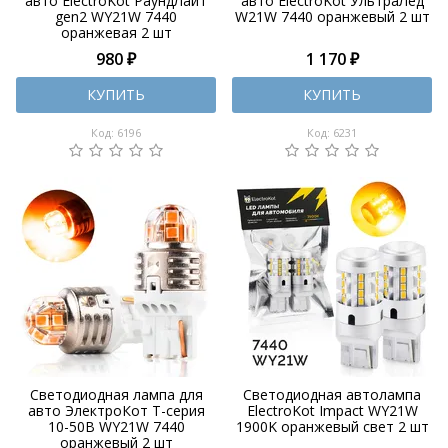
авто ElectroKot РаундЛайт
авто ElectroKot УльтраЛед
gen2 WY21W 7440
W21W 7440 оранжевый 2 шт
оранжевая 2 шт
980 ₽
1 170 ₽
КУПИТЬ
КУПИТЬ
Код: 6196
Код: 6231
Светодиодная лампа для
Светодиодная автолампа
авто ЭлектроКот Т-серия
ElectroKot Impact WY21W
10-50В WY21W 7440
1900K оранжевый свет 2 шт
оранжевый 2 шт