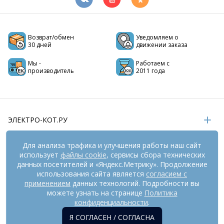
Возврат/обмен
Уведомляем о
30 дней
движении заказа
Мы -
Работаем с
производитель
2011 года
ЭЛЕКТРО-КОТ.РУ
ИНФОРМАЦИЯ
Для анализа трафика и улучшения работы наш сайт
использует
файлы cookie
, сервисы сбора технических
РЕКВИЗИТЫ
данных посетителей и «Яндекс.Метрику». Продолжение
использования сайта является
согласием с
применением
данных технологий. Подробности вы
На информационном ресурсе
применяются
можете узнать на странице
Политика
рекомендательные технологии
(информационные технологии
конфиденциальности
.
предоставления информации на основе сбора,
Я СОГЛАСЕН / СОГЛАСНА
систематизации и анализа сведений, относящихся к