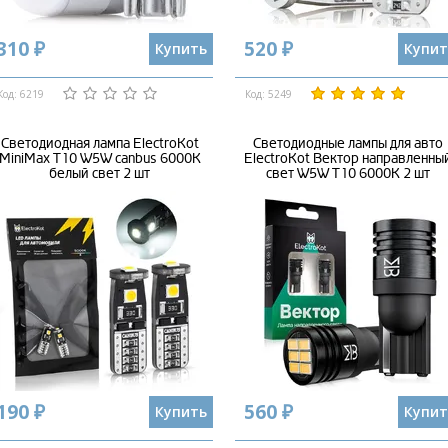
310 ₽
520 ₽
Купить
Купит
Код: 6219
Код: 5249
Светодиодная лампа ElectroKot
Светодиодные лампы для авто
MiniMax T10 W5W canbus 6000K
ElectroKot Вектор направленны
белый свет 2 шт
свет W5W T10 6000K 2 шт
190 ₽
560 ₽
Купить
Купит