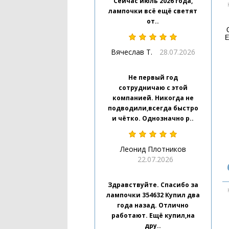
Сейчас июль 2026 года,
лампочки всё ещё светят
от..
E
Вячеслав Т.
28.07.2026
Не первый год
сотрудничаю с этой
компанией. Никогда не
подводили,всегда быстро
и чётко. Однозначно р..
Леонид Плотников
22.07.2026
Здравствуйте. Спасибо за
лампочки 354632 Купил два
года назад. Отлично
работают. Ещё купил,на
дру..