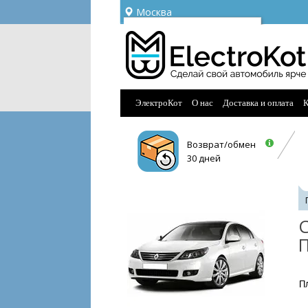
Москва
Ваш город —
Москва
Угадали?
ЭлектроКот
О нас
Доставка и оплата
К
Возврат/обмен
30 дней
С
П
П