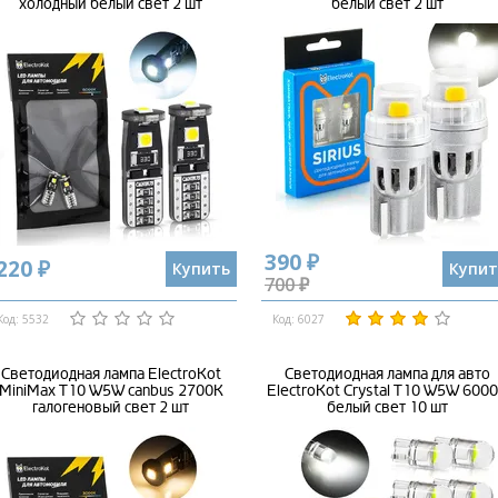
холодный белый свет 2 шт
белый свет 2 шт
390 ₽
220 ₽
Купить
Купит
700 ₽
Код: 5532
Код: 6027
Светодиодная лампа ElectroKot
Светодиодная лампа для авто
MiniMax T10 W5W canbus 2700K
ElectroKot Crystal T10 W5W 600
галогеновый свет 2 шт
белый свет 10 шт