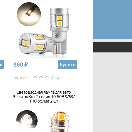
860 ₽
ь
Купить
Код: 6365
Светодиодная лампа для авто
ЭлектроКот Т-серия 10-50В W5W
T10 белый 2 шт