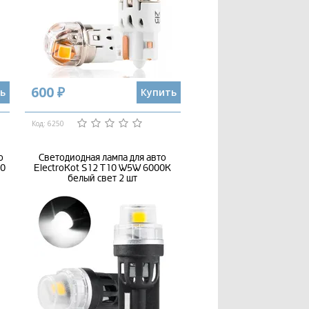
600 ₽
ь
Купить
Код: 6250
о
Светодиодная лампа для авто
10
ElectroKot S12 T10 W5W 6000K
белый свет 2 шт