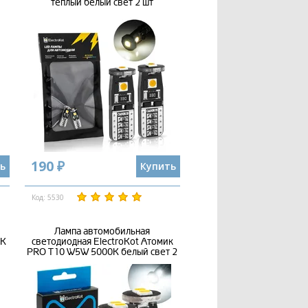
теплый белый свет 2 шт
190 ₽
ь
Купить
Код: 5530
Лампа автомобильная
0K
светодиодная ElectroKot Атомик
PRO T10 W5W 5000K белый свет 2
шт