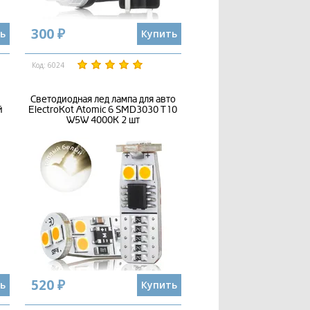
300 ₽
ь
Купить
Код: 6024
Светодиодная лед лампа для авто
й
ElectroKot Atomic 6 SMD3030 T10
W5W 4000K 2 шт
520 ₽
ь
Купить