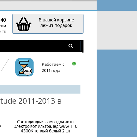
-40
В вашей корзине
лежит подарок
сии
 МСК
Работаем с
2011 года
tude 2011-2013 в
Светодиодная лампа для авто
W
ЭлектроКот УльтраЛед W5W T10
4300K теплый белый 2 шт