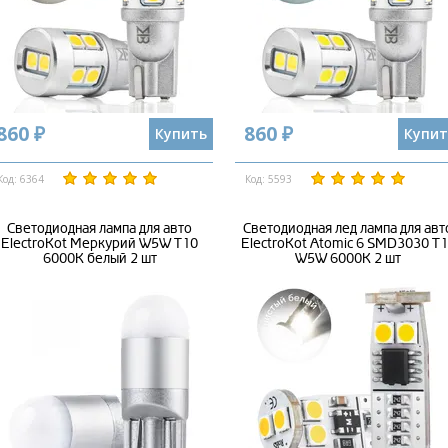
860 ₽
860 ₽
Купить
Купит
Код: 6364
Код: 5593
Светодиодная лампа для авто
Светодиодная лед лампа для авт
ElectroKot Меркурий W5W T10
ElectroKot Atomic 6 SMD3030 T
6000K белый 2 шт
W5W 6000K 2 шт