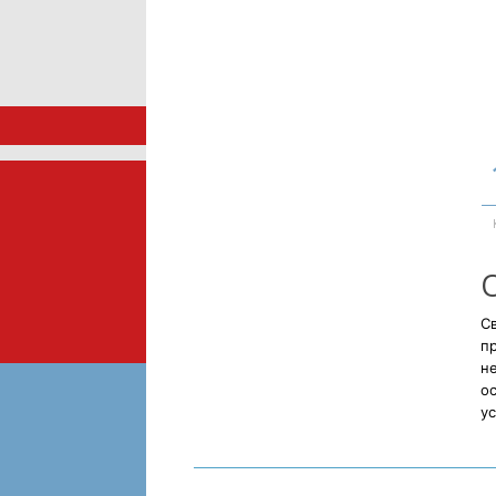
Св
п
н
ос
ус