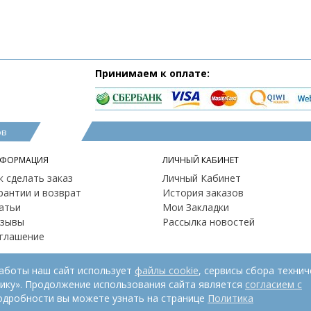
Принимаем к оплате:
ов
ФОРМАЦИЯ
ЛИЧНЫЙ КАБИНЕТ
к сделать заказ
Личный Кабинет
рантии и возврат
История заказов
атьи
Мои Закладки
зывы
Рассылка новостей
глашение
работы наш сайт использует
файлы cookie
, сервисы сбора технич
рику». Продолжение использования сайта является
согласием с
одробности вы можете узнать на странице
Политика