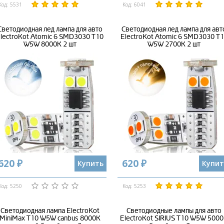
Код: 5531
Код: 6041
Светодиодная лед лампа для авто
Светодиодная лед лампа для авт
lectroKot Atomic 6 SMD3030 T10
ElectroKot Atomic 6 SMD3030 T
W5W 8000K 2 шт
W5W 2700K 2 шт
620 ₽
620 ₽
Купить
Купит
Код: 5250
Код: 5253
Светодиодная лампа ElectroKot
Светодиодные лампы для авто
MiniMax T10 W5W canbus 8000K
ElectroKot SIRIUS T10 W5W 500