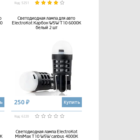
Код: 5251
о
Светодиодная лампа для авто
10
ElectroKot Карбон W5W T10 6000K
белый 2 шт
250 ₽
ь
Купить
Код: 6220
Светодиодная лампа ElectroKot
0K
MiniMax T10 W5W canbus 4000K