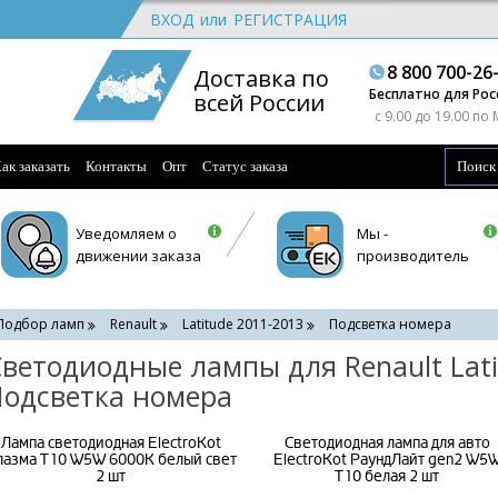
ВХОД
или
РЕГИСТРАЦИЯ
8 800 700-26
Доставка по
Бесплатно для Рос
всей России
c 9.00 до 19.00 по
ак заказать
Контакты
Опт
Статус заказа
Уведомляем о
Мы -
движении заказа
производитель
Подбор ламп
Renault
Latitude 2011-2013
Подсветка номера
ветодиодные лампы для Renault Lati
одсветка номера
Лампа светодиодная ElectroKot
Светодиодная лампа для авто
лазма T10 W5W 6000K белый свет
ElectroKot РаундЛайт gen2 W5
2 шт
T10 белая 2 шт