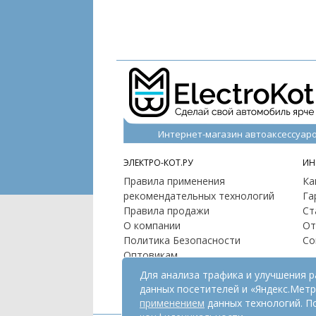
Интернет-магазин автоаксессуар
ЭЛЕКТРО-КОТ.РУ
ИН
Правила применения
Ка
рекомендательных технологий
Га
Правила продажи
Ст
О компании
От
Политика Безопасности
Со
Оптовикам
Контакты
Для анализа трафика и улучшения 
Карта сайта
данных посетителей и «Яндекс.Мет
применением
данных технологий. П