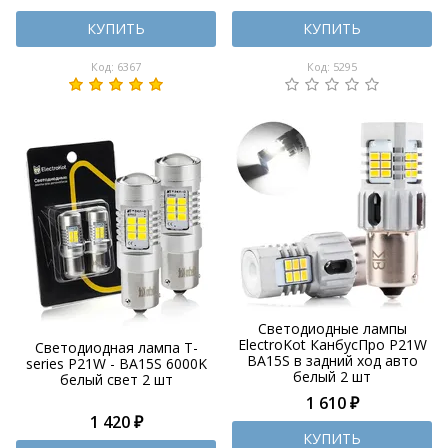
КУПИТЬ
КУПИТЬ
Код: 6367
Код: 5295
Светодиодные лампы
ElectroKot КанбусПро P21W
Светодиодная лампа T-
BA15S в задний ход авто
series P21W - BA15S 6000K
белый 2 шт
белый свет 2 шт
1 610 ₽
1 420 ₽
КУПИТЬ