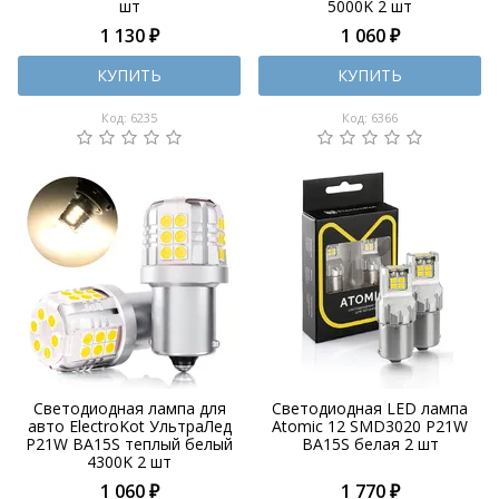
шт
5000K 2 шт
1 130 ₽
1 060 ₽
КУПИТЬ
КУПИТЬ
Код: 6235
Код: 6366
Светодиодная лампа для
Светодиодная LED лампа
авто ElectroKot УльтраЛед
Atomic 12 SMD3020 P21W
P21W BA15S теплый белый
BA15S белая 2 шт
4300K 2 шт
1 060 ₽
1 770 ₽