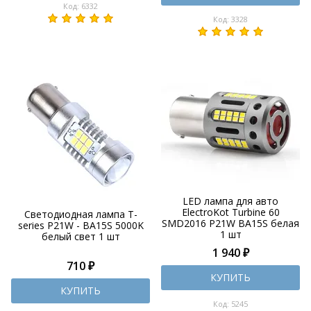
Код: 6332
Код: 3328
LED лампа для авто
ElectroKot Turbine 60
Светодиодная лампа T-
SMD2016 P21W BA15S белая
series P21W - BA15S 5000K
1 шт
белый свет 1 шт
1 940 ₽
710 ₽
КУПИТЬ
КУПИТЬ
Код: 5245