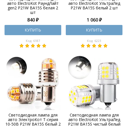
авто ElectroKot РаундЛайт
авто ElectroKot УльтраЛед
gen2 P21W BA15S белая 2
P21W BA15S белый 2 шт
шт
840 ₽
1 060 ₽
КУПИТЬ
КУПИТЬ
Код: 6187
Код: 6223
Светодиодная лампа для
Светодиодная лампа для
авто ЭлектроКот Т-серия
авто ElectroKot УльтраЛед
10-50В P21W BA15S белый 2
P21W BA15S чистый белый