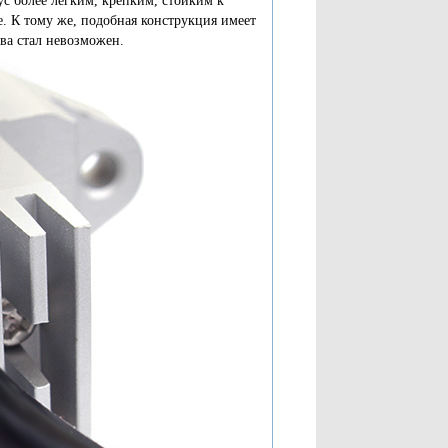
ус более легким, крепким, стойким к
. К тому же, подобная конструкция имеет
тва стал невозможен.