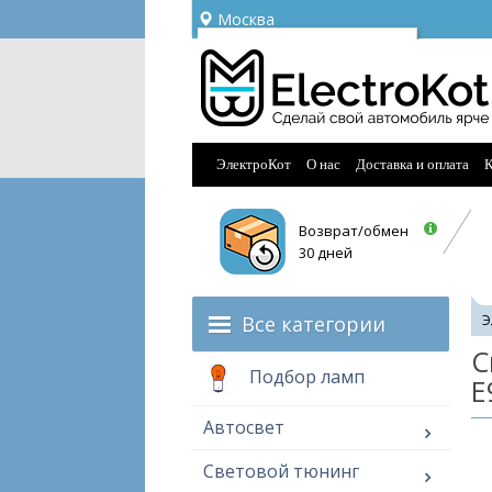
Москва
Ваш город —
Москва
Угадали?
ЭлектроКот
О нас
Доставка и оплата
К
Возврат/обмен
30 дней
Все категории
Э
С
Подбор ламп
E
Автосвет
Световой тюнинг