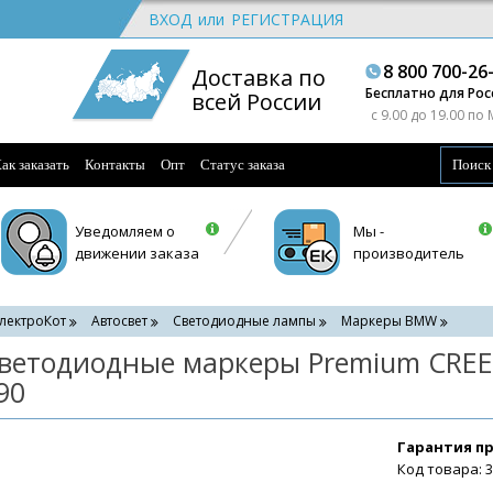
ВХОД
или
РЕГИСТРАЦИЯ
8 800 700-26
Доставка по
Бесплатно для Рос
всей России
c 9.00 до 19.00 по
ак заказать
Контакты
Опт
Статус заказа
Уведомляем о
Мы -
движении заказа
производитель
лектроКот
Автосвет
Светодиодные лампы
Маркеры BMW
ветодиодные маркеры Premium CREE
90
Гарантия п
Код товара: 