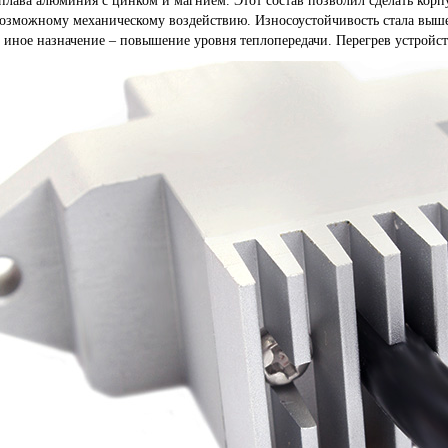
плава алюминия с цинком и магнием. Этот состав позволил сделать корп
озможному механическому воздействию. Износоустойчивость стала выше
 иное назначение – повышение уровня теплопередачи. Перегрев устройс