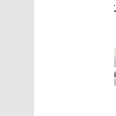
с
в
и