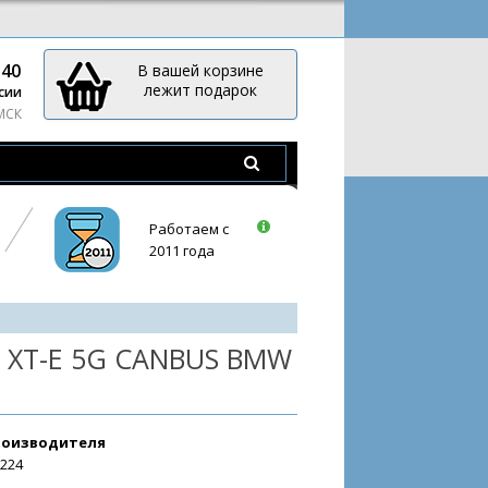
-40
В вашей корзине
лежит подарок
сии
 МСК
Работаем с
2011 года
 XT-E 5G CANBUS BMW
роизводителя
3224