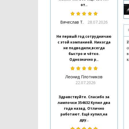
от..
Вячеслав Т.
28.07.2026
Не первый год сотрудничаю
с этой компанией. Никогда
И
не подводили,всегда
с
быстро и чётко.
в
Однозначно р..
к
Леонид Плотников
22.07.2026
Здравствуйте. Спасибо за
лампочки 354632 Купил два
года назад. Отлично
работают. Ещё купил,на
дру..