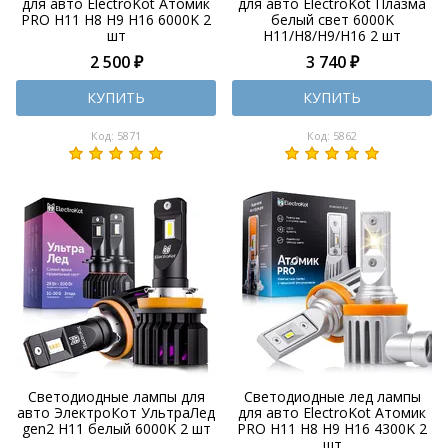
для авто ElectroKot Атомик
для авто ElectroKot Плазма
PRO H11 H8 H9 H16 6000K 2
белый свет 6000K
шт
H11/H8/H9/H16 2 шт
2 500 ₽
3 740 ₽
КУПИТЬ
КУПИТЬ
Код: 5871
Код: 5862
Светодиодные лампы для
Светодиодные лед лампы
авто ЭлектроКот УльтраЛед
для авто ElectroKot Атомик
gen2 H11 белый 6000K 2 шт
PRO H11 H8 H9 H16 4300K 2
шт