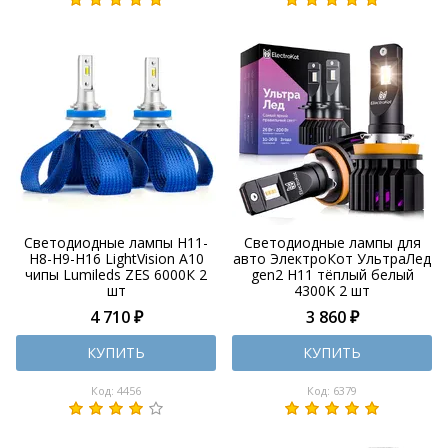
Светодиодные лампы H11-
Светодиодные лампы для
H8-H9-H16 LightVision A10
авто ЭлектроКот УльтраЛед
чипы Lumileds ZES 6000К 2
gen2 H11 тёплый белый
шт
4300K 2 шт
4 710 ₽
3 860 ₽
КУПИТЬ
КУПИТЬ
Код: 4456
Код: 6379