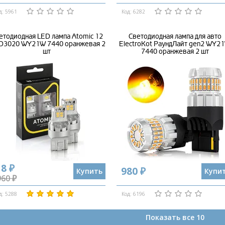
д: 5961
Код: 6282
етодиодная LED лампа Atomic 12
Светодиодная лампа для авто
3020 WY21W 7440 оранжевая 2
ElectroKot РаундЛайт gen2 WY2
шт
7440 оранжевая 2 шт
8 ₽
980 ₽
Купить
Купи
960 ₽
д: 5288
Код: 6196
Показать все 10