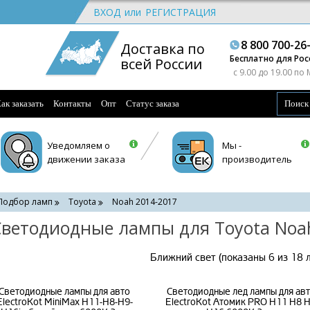
ВХОД
или
РЕГИСТРАЦИЯ
8 800 700-26
Доставка по
Бесплатно для Рос
всей России
c 9.00 до 19.00 по
ак заказать
Контакты
Опт
Статус заказа
Уведомляем о
Мы -
движении заказа
производитель
Подбор ламп
Toyota
Noah 2014-2017
ветодиодные лампы для Toyota Noa
Ближний свет (показаны 6 из 18 
Светодиодные лампы для авто
Светодиодные лед лампы для ав
ElectroKot MiniMax H11-H8-H9-
ElectroKot Атомик PRO H11 H8 