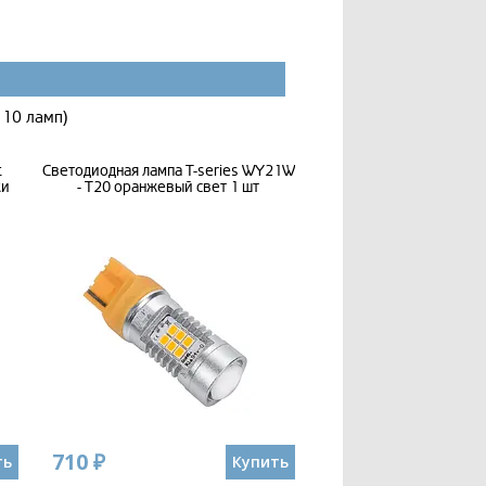
 10 ламп)
t
Светодиодная лампа T-series WY21W
ки
- T20 оранжевый свет 1 шт
710 ₽
ть
Купить