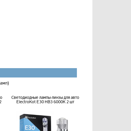
ламп)
то
Светодиодные лампы-линзы для авто
2
ElectroKot E30 HB3 6000K 2 шт