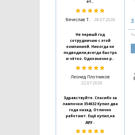
от..
Вячеслав Т.
28.07.2026
3
Не первый год
Ко
сотрудничаю с этой
компанией. Никогда не
подводили,всегда быстро
и чётко. Однозначно р..
Леонид Плотников
22.07.2026
Здравствуйте. Спасибо за
лампочки 354632 Купил два
года назад. Отлично
работают. Ещё купил,на
дру..