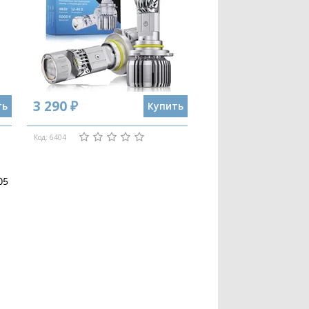
3 290 ₽
ть
Купить
Код: 6404
05