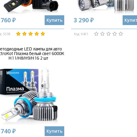
 760 ₽
3 290 ₽
Купить
Купи
д: 5538
Код: 6401
етодиодные LED лампы для авто
ctroKot Плазма белый свет 6000K
H11/H8/H9/H16 2 шт
 740 ₽
Купить