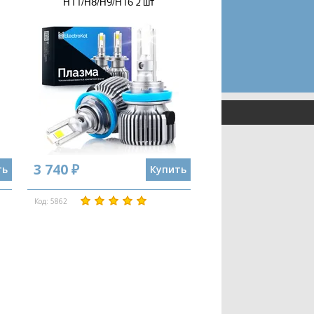
H11/H8/H9/H16 2 шт
3 740 ₽
ть
Купить
Код: 5862