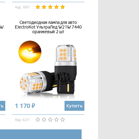
Код: 1697
Светодиодная лампа для авто
1W
ElectroKot УльтраЛед W21W 7440
оранжевый 2 шт
1 170 ₽
ть
Купить
Код: 6231