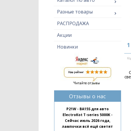
Каталог по авто
Разные товары
РАСПРОДАЖА
Акции
1
Новинки
Ко
С
све
Отзывы о нас
P21W - BA15S для авто
ElectroKot T-series 5000K -
Сейчас июль 2026 года,
лампочки всё ещё светят