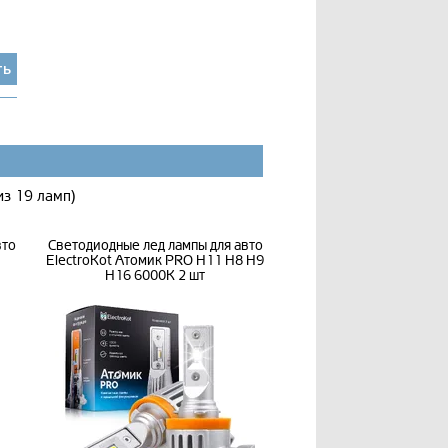
ть
из 19 ламп)
вто
Светодиодные лед лампы для авто
ElectroKot Атомик PRO H11 H8 H9
H16 6000K 2 шт