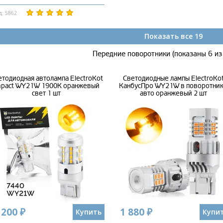
д: 5862
Показать все 19
Передние поворотники (показаны 6 из
етодиодная автолампа ElectroKot
Cветодиодные лампы ElectroKo
mpact WY21W 1900K оранжевый
КанбусПро WY21W в поворотни
свет 1 шт
авто оранжевый 2 шт
 200 ₽
1 880 ₽
Купить
Купи