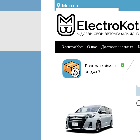
Москва
Ваш город —
Москва
Угадали?
ЭлектроКот
О нас
Доставка и оплата
К
Возврат/обмен
30 дней
С