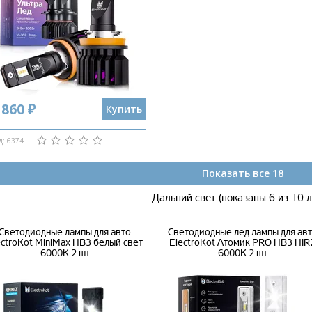
 860 ₽
Купить
д: 6374
Показать все 18
Дальний свет (показаны 6 из 10 
Светодиодные лампы для авто
Светодиодные лед лампы для ав
ectroKot MiniMax HB3 белый свет
ElectroKot Атомик PRO HB3 HIR
6000K 2 шт
6000K 2 шт