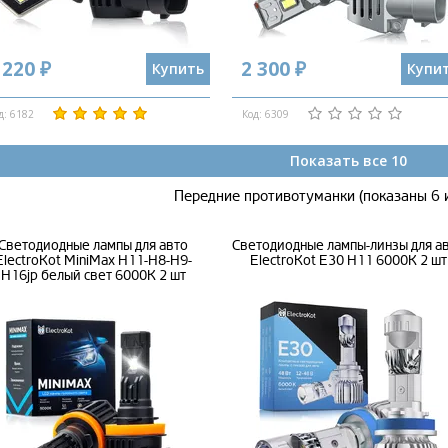
 220 ₽
2 300 ₽
Купить
Купи
д: 6182
Код: 6309
Показать все 10
Передние противотуманки (показаны 6 
Светодиодные лампы для авто
Светодиодные лампы-линзы для а
ElectroKot MiniMax H11-H8-H9-
ElectroKot E30 H11 6000K 2 шт
H16jp белый свет 6000K 2 шт