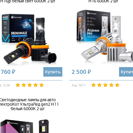
H16jp белый свет 6000K 2 шт
H16 6000K 2 шт
 760 ₽
2 500 ₽
Купить
Купи
д: 5538
Код: 5871
Светодиодные лампы для авто
лектроКот УльтраЛед gen2 H11
белый 6000K 2 шт