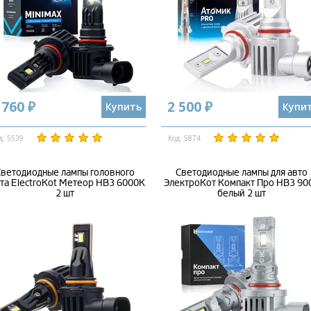
 760 ₽
2 500 ₽
Купить
Купи
д: 5539
Код: 5874
ветодиодные лампы головного
Светодиодные лампы для авто
та ElectroKot Метеор HB3 6000K
ЭлектроКот Компакт Про HB3 90
2 шт
белый 2 шт