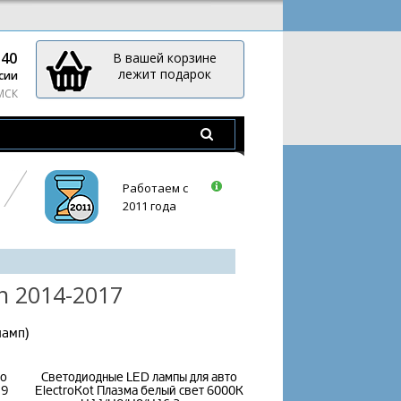
-40
В вашей корзине
лежит подарок
сии
 МСК
Работаем с
2011 года
h 2014-2017
ламп)
то
Светодиодные LED лампы для авто
H9
ElectroKot Плазма белый свет 6000K