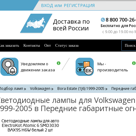
ВХОД
или
РЕГИСТРАЦИЯ
8 800 700-26
Доставка по
Бесплатно для Рос
всей России
c 9.00 до 19.00 по
ак заказать
Контакты
Опт
Статус заказа
Уведомляем о
Мы -
движении заказа
производитель
Подбор ламп
Volkswagen
Bora Estate (1J6) 1999-2005
Передние габ
ветодиодные лампы для Volkswagen B
999-2005 в Передние габаритные огн
Светодиодные лампы для авто
ElectroKot Atomic 6 SMD3030
BAX9S H6W белый 2 шт