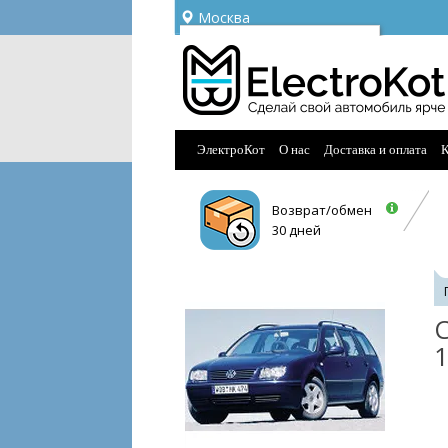
Москва
Ваш город —
Москва
Угадали?
ЭлектроКот
О нас
Доставка и оплата
К
Возврат/обмен
30 дней
С
1