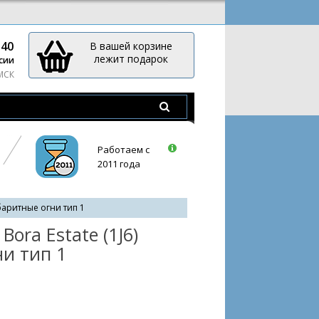
-40
В вашей корзине
лежит подарок
сии
 МСК
Работаем с
2011 года
аритные огни тип 1
ora Estate (1J6)
и тип 1