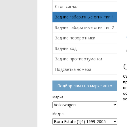
Стоп сигнал
Задние габаритные огни тип 1
Задние габаритные огни тип 2
Задние поворотники
Задний ход
Задние противотуманки
Подсветка номера
Св
п
Подбор ламп по марке авто
н
ос
Марка
ус
Модель