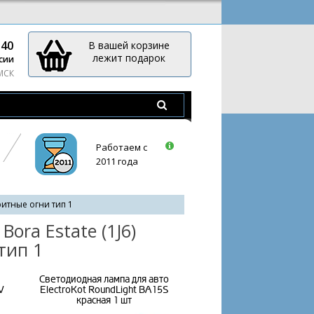
-40
В вашей корзине
лежит подарок
сии
 МСК
Работаем с
2011 года
итные огни тип 1
ora Estate (1J6)
тип 1
Светодиодная лампа для авто
W
ElectroKot RoundLight BA15S
красная 1 шт