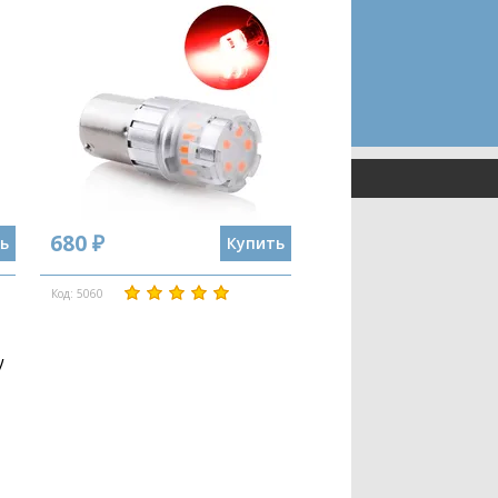
680 ₽
ь
Купить
Код: 5060
W