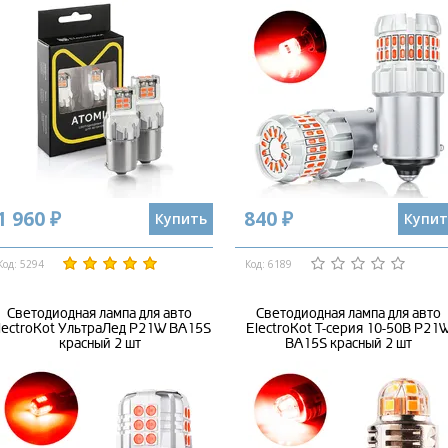
1 960 ₽
840 ₽
Купить
Купит
Код: 5294
Код: 6189
Светодиодная лампа для авто
Светодиодная лампа для авто
lectroKot УльтраЛед P21W BA15S
ElectroKot Т-серия 10-50В P21
красный 2 шт
BA15S красный 2 шт