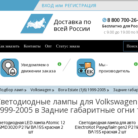
ВХОД
или
РЕГИСТРАЦИЯ
8 800 700-26
Доставка по
Бесплатно для Рос
всей России
c 9.00 до 19.00 по
ак заказать
Контакты
Опт
Статус заказа
Уведомляем о
Мы -
движении заказа
производитель
Подбор ламп
Volkswagen
Bora Estate (1J6) 1999-2005
Задние габар
ветодиодные лампы для Volkswagen B
999-2005 в Задние габаритные огни 
ветодиодная LED лампа Atomic 12
Светодиодная лампа для авто
SMD3020 P21W BA15S красная 2
ElectroKot РаундЛайт gen2 P21
шт
BA15S красная 2 шт