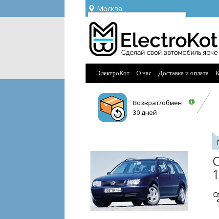
Москва
Ваш город —
Москва
Угадали?
ЭлектроКот
О нас
Доставка и оплата
К
Возврат/обмен
30 дней
С
1
С