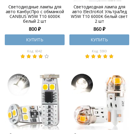
Светодиодные лампы для
Светодиодная лампа для
авто КанбусПро с обманкой
авто ElectroKot УльтраЛед
CANBUS W5W T10 6000K
W5W T10 6000K белый свет
белый 2 шт
2 шт
800 ₽
860 ₽
КУПИТЬ
КУПИТЬ
Код: 6042
Код: 5593