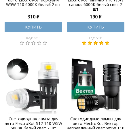
W5W T10 6000K белый 2 шт
canbus 6000K белый свет 2
шт
310 ₽
190 ₽
КУПИТЬ
КУПИТЬ
Код: 6219
Код: 5531
Светодиодная лампа для
Светодиодные лампы для
авто ElectroKot S12 T10 W5W
авто ElectroKot Вектор
6000K белый свет 2 шт
направленный свет W5W T10