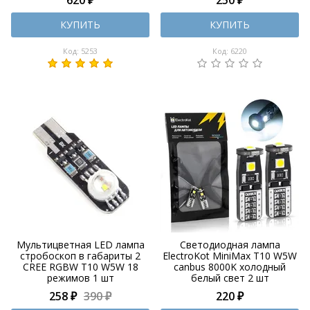
КУПИТЬ
КУПИТЬ
Код: 5253
Код: 6220
Мультицветная LED лампа
Светодиодная лампа
стробоскоп в габариты 2
ElectroKot MiniMax T10 W5W
CREE RGBW Т10 W5W 18
canbus 8000K холодный
режимов 1 шт
белый свет 2 шт
258 ₽
390 ₽
220 ₽