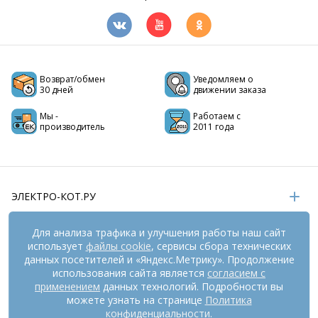
Возврат/обмен
Уведомляем о
30 дней
движении заказа
Мы -
Работаем с
производитель
2011 года
ЭЛЕКТРО-КОТ.РУ
ИНФОРМАЦИЯ
Для анализа трафика и улучшения работы наш сайт
использует
файлы cookie
, сервисы сбора технических
РЕКВИЗИТЫ
данных посетителей и «Яндекс.Метрику». Продолжение
использования сайта является
согласием с
применением
данных технологий. Подробности вы
На информационном ресурсе
можете узнать на странице
применяются
Политика
рекомендательные технологии
(информационные технологии
конфиденциальности
.