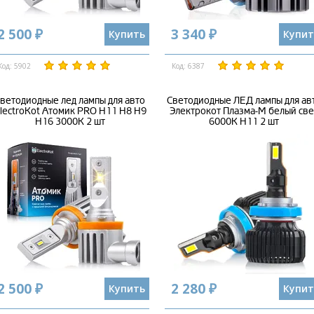
2 500 ₽
3 340 ₽
Купить
Купит
Код: 5902
Код: 6387
ветодиодные лед лампы для авто
Светодиодные ЛЕД лампы для ав
lectroKot Атомик PRO H11 H8 H9
Электрокот Плазма-М белый све
H16 3000K 2 шт
6000K H11 2 шт
2 500 ₽
2 280 ₽
Купить
Купит