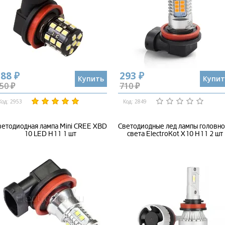
88 ₽
293 ₽
Купить
Купит
50 ₽
710 ₽
Код: 2953
Код: 2849
ветодиодная лампа Mini CREE XBD
Светодиодные лед лампы головно
10 LED H11 1 шт
света ElectroKot X10 H11 2 шт