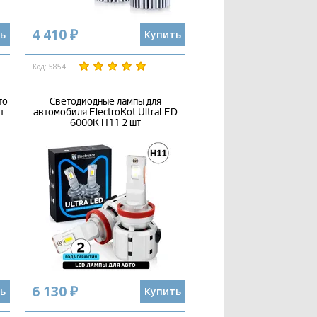
4 410 ₽
ь
Купить
Код: 5854
то
Светодиодные лампы для
т
автомобиля ElectroKot UltraLED
6000K H11 2 шт
6 130 ₽
ь
Купить