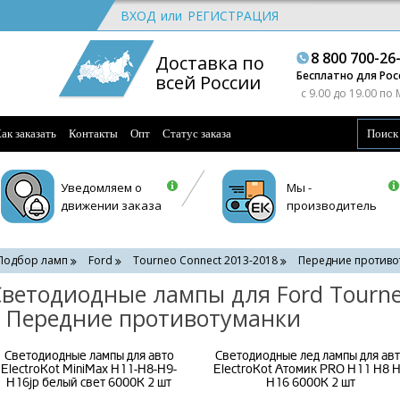
ВХОД
или
РЕГИСТРАЦИЯ
8 800 700-26
Доставка по
Бесплатно для Рос
всей России
c 9.00 до 19.00 по
ак заказать
Контакты
Опт
Статус заказа
Уведомляем о
Мы -
движении заказа
производитель
Подбор ламп
Ford
Tourneo Connect 2013-2018
Передние противо
ветодиодные лампы для Ford Tourne
 Передние противотуманки
Светодиодные лампы для авто
Светодиодные лед лампы для ав
ElectroKot MiniMax H11-H8-H9-
ElectroKot Атомик PRO H11 H8 
H16jp белый свет 6000K 2 шт
H16 6000K 2 шт