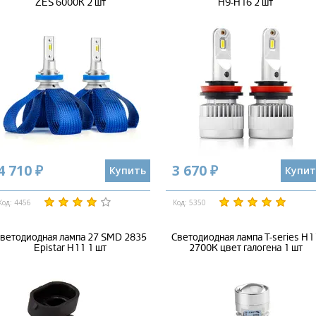
ZES 6000К 2 шт
H9-H16 2 шт
4 710 ₽
3 670 ₽
Купить
Купит
Код: 4456
Код: 5350
ветодиодная лампа 27 SMD 2835
Светодиодная лампа T-series H1
Epistar H11 1 шт
2700К цвет галогена 1 шт