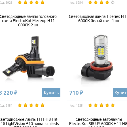
Код: 5923
Код: 6254
Светодиодные лампы головного
Светодиодная лампа T-series H1
света ElectroKot Метеор H11
6000K белый свет 1 шт
6000K 2 шт
3 220 ₽
710 ₽
Купить
Купит
Код: 6181
Код: 1328
Светодиодные лампы H11-H8-H9-
Светодиодные автолампы
16 LightVision A10 чипы Lumileds
ElectroKot SIRIUS 6000K H11-H8