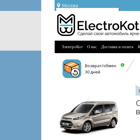
Москва
Ваш город —
Москва
Угадали?
ЭлектроКот
О нас
Доставка и оплата
К
Возврат/обмен
30 дней
С
в