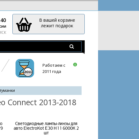
-40
В вашей корзине
лежит подарок
сии
 МСК
Работаем с
2011 года
туманки
o Connect 2013-2018
то
Светодиодные лампы-линзы для
H9
авто ElectroKot E30 H11 6000K 2
шт