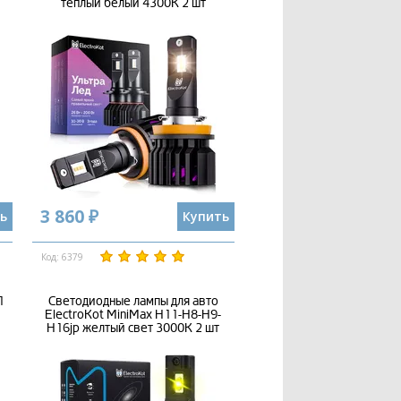
тёплый белый 4300K 2 шт
3 860 ₽
ь
Купить
Код: 6379
1
Светодиодные лампы для авто
ElectroKot MiniMax H11-H8-H9-
H16jp желтый свет 3000K 2 шт