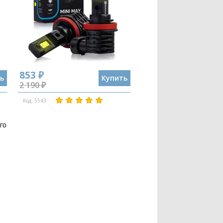
853 ₽
ь
Купить
2 190 ₽
Код: 5543
го