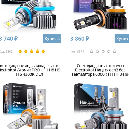
3 740 ₽
3 860 ₽
Купить
Купит
Код: 5862
Код: 6374
ветодиодные лед лампы для авто
Светодиодные автолампы
lectroKot Атомик PRO H11 H8 H9
ElectroKot Ниндзя gen2 без
H16 4300K 2 шт
вентилятора 6000K H11-H8-H9
H16 2 шт