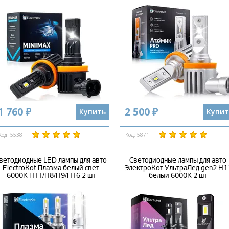
1 760 ₽
2 500 ₽
Купить
Купит
Код: 5538
Код: 5871
ветодиодные LED лампы для авто
Светодиодные лампы для авто
ElectroKot Плазма белый свет
ЭлектроКот УльтраЛед gen2 H1
6000K H11/H8/H9/H16 2 шт
белый 6000K 2 шт