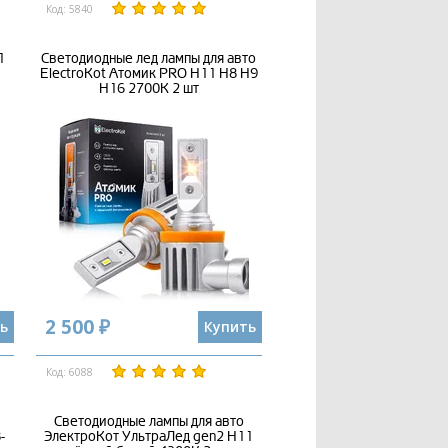
Код: 5840
1
Светодиодные лед лампы для авто
ElectroKot Атомик PRO H11 H8 H9
H16 2700K 2 шт
2 500 ₽
ь
Купить
Код: 6088
Светодиодные лампы для авто
-
ЭлектроКот УльтраЛед gen2 H11