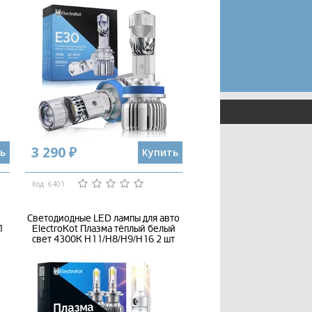
3 290 ₽
ь
Купить
Код: 6401
Светодиодные LED лампы для авто
1
ElectroKot Плазма тёплый белый
свет 4300K H11/H8/H9/H16 2 шт