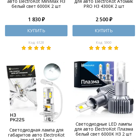
авто ElectroKot MiniMax H3
для авто ElectroKot Атомик
белый свет 6000K 2 шт
PRO H3 4300K 2 шт
1 830 ₽
2 500 ₽
КУПИТЬ
КУПИТЬ
Код: 6128
Код: 5900
Светодиодные LED лампы
для авто ElectroKot Плазма
Светодиодная лампа для
белый свет 6000K H3 2 шт
габаритов авто ElectroKot
Impact H3 1 шт