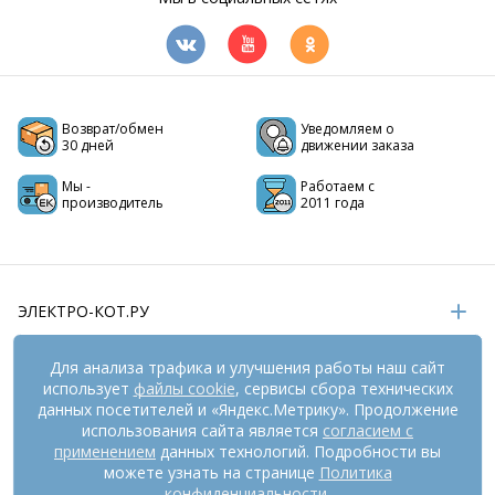
Возврат/обмен
Уведомляем о
30 дней
движении заказа
Мы -
Работаем с
производитель
2011 года
ЭЛЕКТРО-КОТ.РУ
ИНФОРМАЦИЯ
Для анализа трафика и улучшения работы наш сайт
использует
файлы cookie
, сервисы сбора технических
РЕКВИЗИТЫ
данных посетителей и «Яндекс.Метрику». Продолжение
использования сайта является
согласием с
применением
данных технологий. Подробности вы
На информационном ресурсе
можете узнать на странице
применяются
Политика
рекомендательные технологии
(информационные технологии
конфиденциальности
.