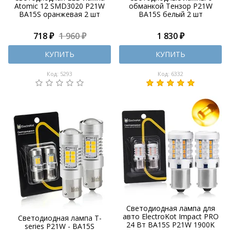
Atomic 12 SMD3020 P21W
обманкой Тензор P21W
BA15S оранжевая 2 шт
BA15S белый 2 шт
718 ₽
1 960 ₽
1 830 ₽
КУПИТЬ
КУПИТЬ
Код: 5293
Код: 6332
Светодиодная лампа для
авто ElectroKot Impact PRO
Светодиодная лампа T-
24 Вт BA15S P21W 1900K
series P21W - BA15S