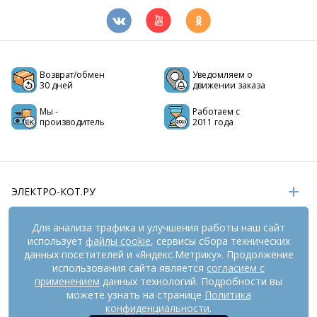
Возврат/обмен
Уведомляем о
30 дней
движении заказа
Мы -
Работаем с
производитель
2011 года
ЭЛЕКТРО-КОТ.РУ
ИНФОРМАЦИЯ
Для анализа трафика и улучшения работы наш сайт
использует
файлы cookie
, сервисы сбора технических
РЕКВИЗИТЫ
данных посетителей и «Яндекс.Метрику». Продолжение
использования сайта является
согласием с
применением
данных технологий. Подробности вы
На информационном ресурсе
можете узнать на странице
применяются
Политика
рекомендательные технологии
(информационные технологии
конфиденциальности
.