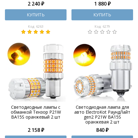
2 240 ₽
1 880 ₽
КУПИТЬ
КУПИТЬ
Код: 6263
Код: 6279
Светодиодные лампы с
Светодиодная лампа для
обманкой Тензор P21W
авто ElectroKot РаундЛайт
BA15S оранжевый 2 шт
gen2 P21W BA15S
оранжевая 2 шт
2 158 ₽
840 ₽