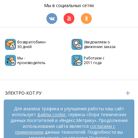
Мы в социальных сетях
Возврат/обмен
Уведомляем о
30 дней
движении заказа
Мы -
Работаем с
производитель
2011 года
ЭЛЕКТРО-КОТ.РУ
ИНФОРМАЦИЯ
Для анализа трафика и улучшения работы наш сайт
использует
файлы cookie
, сервисы сбора технических
РЕКВИЗИТЫ
данных посетителей и «Яндекс.Метрику». Продолжение
использования сайта является
согласием с
применением
данных технологий. Подробности вы
На информационном ресурсе
применяются
можете узнать на странице
Политика