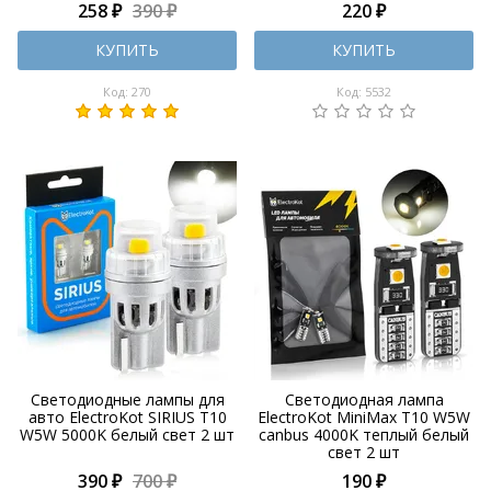
258 ₽
390 ₽
220 ₽
КУПИТЬ
КУПИТЬ
Код: 270
Код: 5532
Светодиодные лампы для
Светодиодная лампа
авто ElectroKot SIRIUS T10
ElectroKot MiniMax T10 W5W
W5W 5000K белый свет 2 шт
canbus 4000K теплый белый
свет 2 шт
390 ₽
700 ₽
190 ₽