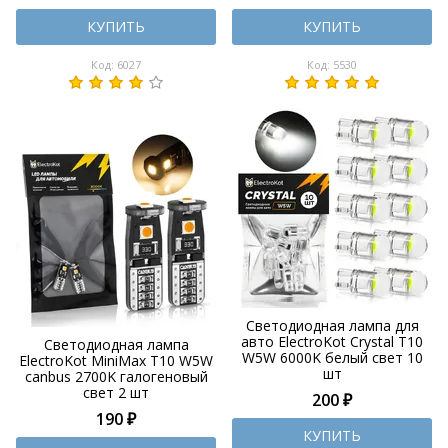
КУПИТЬ
КУПИТЬ
Код: 6027
Код: 5530
Светодиодная лампа для
авто ElectroKot Crystal T10
Светодиодная лампа
W5W 6000K белый свет 10
ElectroKot MiniMax T10 W5W
шт
canbus 2700K галогеновый
свет 2 шт
200 ₽
190 ₽
КУПИТЬ