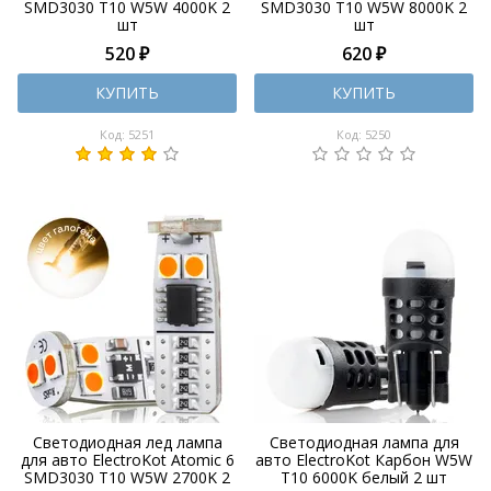
SMD3030 T10 W5W 4000K 2
SMD3030 T10 W5W 8000K 2
шт
шт
520 ₽
620 ₽
КУПИТЬ
КУПИТЬ
Код: 5251
Код: 5250
Светодиодная лед лампа
Светодиодная лампа для
для авто ElectroKot Atomic 6
авто ElectroKot Карбон W5W
SMD3030 T10 W5W 2700K 2
T10 6000K белый 2 шт