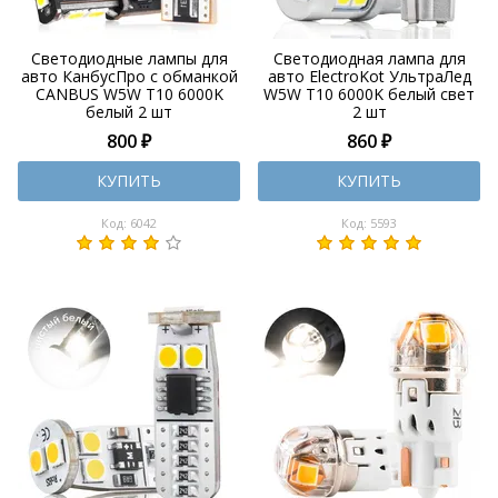
Светодиодные лампы для
Светодиодная лампа для
авто КанбусПро с обманкой
авто ElectroKot УльтраЛед
CANBUS W5W T10 6000K
W5W T10 6000K белый свет
белый 2 шт
2 шт
800 ₽
860 ₽
КУПИТЬ
КУПИТЬ
Код: 6042
Код: 5593