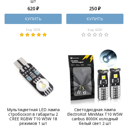
шт
620 ₽
250 ₽
КУПИТЬ
КУПИТЬ
Код: 5253
Код: 6220
Мультицветная LED лампа
Светодиодная лампа
стробоскоп в габариты 2
ElectroKot MiniMax T10 W5W
CREE RGBW Т10 W5W 18
canbus 8000K холодный
режимов 1 шт
белый свет 2 шт