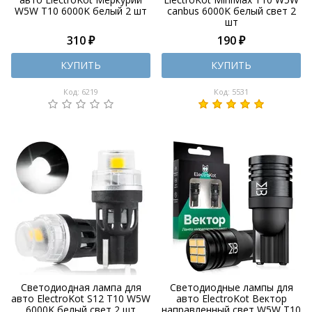
W5W T10 6000K белый 2 шт
canbus 6000K белый свет 2
шт
310 ₽
190 ₽
КУПИТЬ
КУПИТЬ
Код: 6219
Код: 5531
Светодиодная лампа для
Светодиодные лампы для
авто ElectroKot S12 T10 W5W
авто ElectroKot Вектор
6000K белый свет 2 шт
направленный свет W5W T10