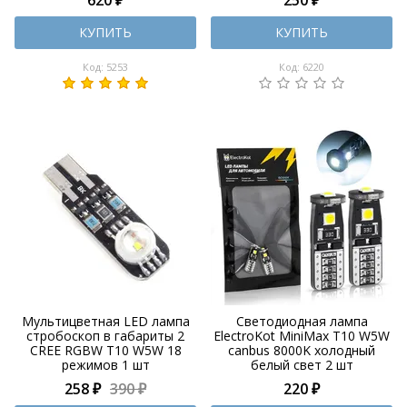
КУПИТЬ
КУПИТЬ
Код: 5253
Код: 6220
Мультицветная LED лампа
Светодиодная лампа
стробоскоп в габариты 2
ElectroKot MiniMax T10 W5W
CREE RGBW Т10 W5W 18
canbus 8000K холодный
режимов 1 шт
белый свет 2 шт
258 ₽
390 ₽
220 ₽