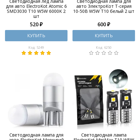
Светодиодная лед лампа
Светодиодная лампа для
для авто ElectroKot Atomic 6
авто ЭлектроКот Т-серия
SMD3030 T10 W5W 6000K 2
10-50В W5W T10 белый 2 шт
шт
520 ₽
600 ₽
КУПИТЬ
КУПИТЬ
Код: 5249
Код: 6250
Светодиодная лампа для
Светодиодная лампа
авто ElectroKot Меркурий
ElectroKot MiniMax T10 W5W