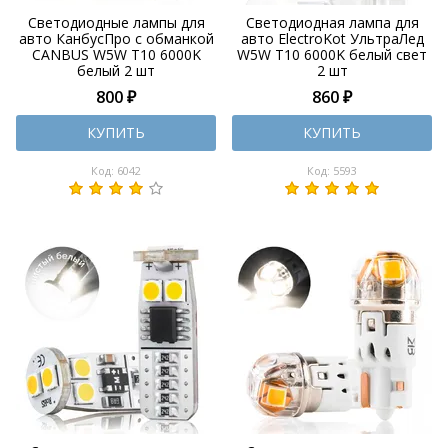
Светодиодные лампы для
Светодиодная лампа для
авто КанбусПро с обманкой
авто ElectroKot УльтраЛед
CANBUS W5W T10 6000K
W5W T10 6000K белый свет
белый 2 шт
2 шт
800 ₽
860 ₽
КУПИТЬ
КУПИТЬ
Код: 6042
Код: 5593