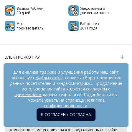
Возврат/обмен
Уведомляем о
30 дней
движении заказа
Мы -
Работаем с
производитель
2011 года
ЭЛЕКТРО-КОТ.РУ
ИНФОРМАЦИЯ
Для анализа трафика и улучшения работы наш сайт
использует
файлы cookie
, сервисы сбора технических
РЕКВИЗИТЫ
данных посетителей и «Яндекс.Метрику». Продолжение
использования сайта является
согласием с
применением
данных технологий. Подробности вы
На информационном ресурсе
можете узнать на странице
применяются
Политика
рекомендательные технологии
(информационные технологии
конфиденциальности
.
предоставления информации на основе сбора,
Я СОГЛАСЕН / СОГЛАСНА
систематизации и анализа сведений, относящихся к
предпочтениям пользователей сети «Интернет», находящихся
на территории Российской Федерации). Внешний вид товара и
комплектность могут отличаться от представленных на сайте.