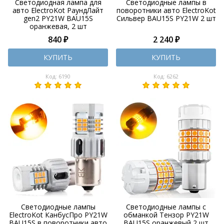
Светодиодная лампа для
Светодиодные лампы в
авто ElectroKot РаундЛайт
поворотники авто ElectroKot
gen2 PY21W BAU15S
Сильвер BAU15S PY21W 2 шт
оранжевая, 2 шт
840 ₽
2 240 ₽
КУПИТЬ
КУПИТЬ
Код: 6190
Код: 6262
Светодиодные лампы
Светодиодные лампы с
ElectroKot КанбусПро PY21W
обманкой Тензор PY21W
BAU15S в поворотники авто
BAU15S оранжевый 2 шт