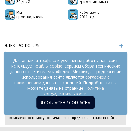
30 дней
движении заказа
Мы -
Работаем с
производитель
2011 года
ЭЛЕКТРО-КОТ.РУ
ИНФОРМАЦИЯ
Для анализа трафика и улучшения работы наш сайт
использует
файлы cookie
, сервисы сбора технических
РЕКВИЗИТЫ
данных посетителей и «Яндекс.Метрику». Продолжение
использования сайта является
согласием с
применением
данных технологий. Подробности вы
На информационном ресурсе
применяются
можете узнать на странице
Политика
рекомендательные технологии
(информационные технологии
конфиденциальности
.
предоставления информации на основе сбора,
Я СОГЛАСЕН / СОГЛАСНА
систематизации и анализа сведений, относящихся к
предпочтениям пользователей сети «Интернет», находящихся
на территории Российской Федерации). Внешний вид товара и
комплектность могут отличаться от представленных на сайте.