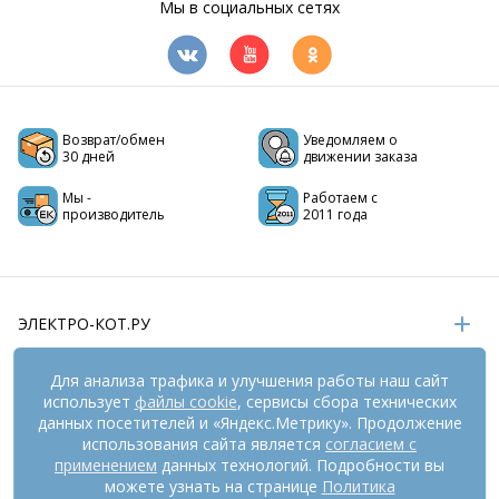
Мы в социальных сетях
Возврат/обмен
Уведомляем о
30 дней
движении заказа
Мы -
Работаем с
производитель
2011 года
ЭЛЕКТРО-КОТ.РУ
ИНФОРМАЦИЯ
Для анализа трафика и улучшения работы наш сайт
использует
файлы cookie
, сервисы сбора технических
РЕКВИЗИТЫ
данных посетителей и «Яндекс.Метрику». Продолжение
использования сайта является
согласием с
применением
данных технологий. Подробности вы
На информационном ресурсе
применяются
можете узнать на странице
Политика