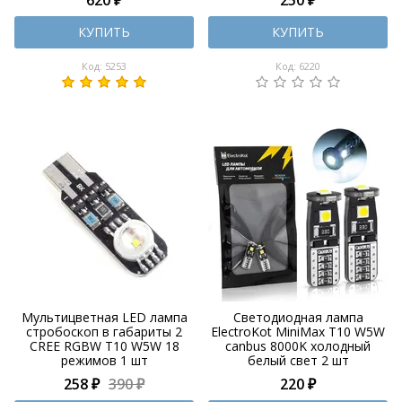
КУПИТЬ
КУПИТЬ
Код: 5253
Код: 6220
Мультицветная LED лампа
Светодиодная лампа
стробоскоп в габариты 2
ElectroKot MiniMax T10 W5W
CREE RGBW Т10 W5W 18
canbus 8000K холодный
режимов 1 шт
белый свет 2 шт
258 ₽
390 ₽
220 ₽