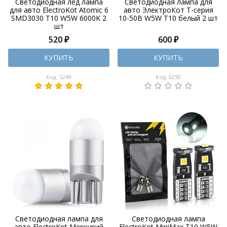
Светодиодная лед лампа
Светодиодная лампа для
для авто ElectroKot Atomic 6
авто ЭлектроКот Т-серия
SMD3030 T10 W5W 6000K 2
10-50В W5W T10 белый 2 шт
шт
520 ₽
600 ₽
КУПИТЬ
КУПИТЬ
Код: 5249
Код: 6250
Светодиодная лампа для
Светодиодная лампа
авто ElectroKot Меркурий
ElectroKot MiniMax T10 W5W