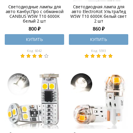
Светодиодные лампы для
Светодиодная лампа для
авто КанбусПро с обманкой
авто ElectroKot УльтраЛед
CANBUS W5W T10 6000K
W5W T10 6000K белый свет
белый 2 шт
2 шт
800 ₽
860 ₽
КУПИТЬ
КУПИТЬ
Код: 6042
Код: 5593