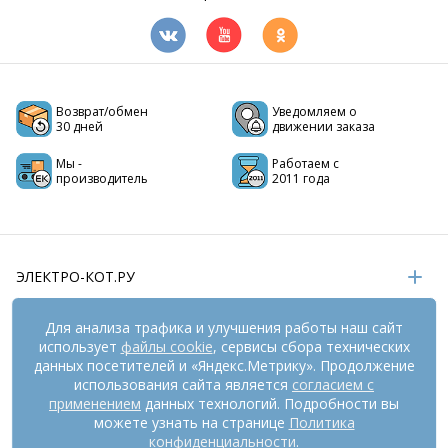
Возврат/обмен
Уведомляем о
30 дней
движении заказа
Мы -
Работаем с
производитель
2011 года
ЭЛЕКТРО-КОТ.РУ
ИНФОРМАЦИЯ
Для анализа трафика и улучшения работы наш сайт
использует
файлы cookie
, сервисы сбора технических
РЕКВИЗИТЫ
данных посетителей и «Яндекс.Метрику». Продолжение
использования сайта является
согласием с
применением
данных технологий. Подробности вы
На информационном ресурсе
можете узнать на странице
применяются
Политика
рекомендательные технологии
(информационные технологии
конфиденциальности
.