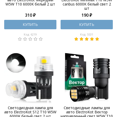
W5W T10 6000K белый 2 шт
canbus 6000K белый свет 2
шт
310 ₽
190 ₽
КУПИТЬ
КУПИТЬ
Код: 6219
Код: 5531
Светодиодная лампа для
Светодиодные лампы для
авто ElectroKot S12 T10 W5W
авто ElectroKot Вектор
6000K белый свет 2 шт
направленный свет W5W T10