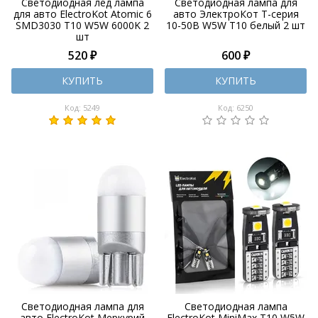
Светодиодная лед лампа
Светодиодная лампа для
для авто ElectroKot Atomic 6
авто ЭлектроКот Т-серия
SMD3030 T10 W5W 6000K 2
10-50В W5W T10 белый 2 шт
шт
520 ₽
600 ₽
КУПИТЬ
КУПИТЬ
Код: 5249
Код: 6250
Светодиодная лампа для
Светодиодная лампа
авто ElectroKot Меркурий
ElectroKot MiniMax T10 W5W