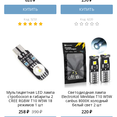
КУПИТЬ
КУПИТЬ
Код: 5253
Код: 6220
Мультицветная LED лампа
Светодиодная лампа
стробоскоп в габариты 2
ElectroKot MiniMax T10 W5W
CREE RGBW Т10 W5W 18
canbus 8000K холодный
режимов 1 шт
белый свет 2 шт
258 ₽
390 ₽
220 ₽