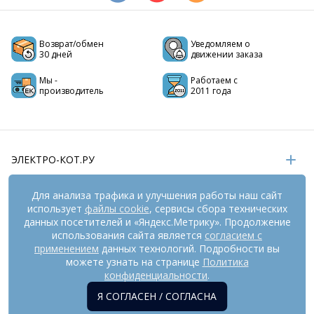
Возврат/обмен
Уведомляем о
30 дней
движении заказа
Мы -
Работаем с
производитель
2011 года
ЭЛЕКТРО-КОТ.РУ
ИНФОРМАЦИЯ
Для анализа трафика и улучшения работы наш сайт
использует
файлы cookie
, сервисы сбора технических
РЕКВИЗИТЫ
данных посетителей и «Яндекс.Метрику». Продолжение
использования сайта является
согласием с
применением
данных технологий. Подробности вы
На информационном ресурсе
можете узнать на странице
применяются
Политика
рекомендательные технологии
(информационные технологии
конфиденциальности
.
предоставления информации на основе сбора,
Я СОГЛАСЕН / СОГЛАСНА
систематизации и анализа сведений, относящихся к
предпочтениям пользователей сети «Интернет», находящихся