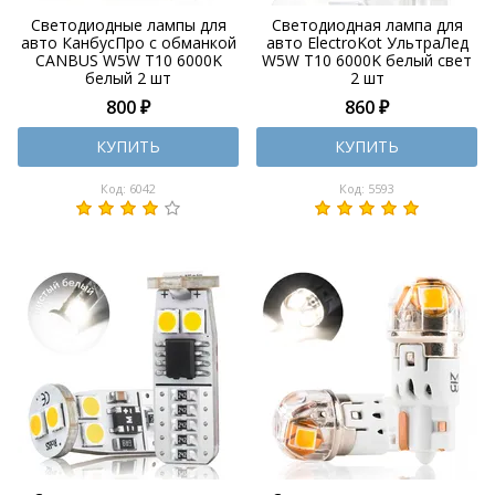
Светодиодные лампы для
Светодиодная лампа для
авто КанбусПро с обманкой
авто ElectroKot УльтраЛед
CANBUS W5W T10 6000K
W5W T10 6000K белый свет
белый 2 шт
2 шт
800 ₽
860 ₽
КУПИТЬ
КУПИТЬ
Код: 6042
Код: 5593