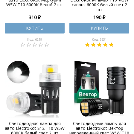
W5W T10 6000K белый 2 шт
canbus 6000K белый свет 2
шт
310 ₽
190 ₽
КУПИТЬ
КУПИТЬ
Код: 6219
Код: 5531
Светодиодная лампа для
Светодиодные лампы для
авто ElectroKot S12 T10 W5W
авто ElectroKot Вектор
6000K белый свет 2 шт
направленный свет W5W T10