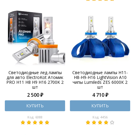
Светодиодные лед лампы
Светодиодные лампы H11-
для авто ElectroKot Атомик
H8-H9-H16 LightVision A10
PRO H11 H8 H9 H16 2700K 2
чипы Lumileds ZES 6000К 2
шт
шт
2 500 ₽
4 710 ₽
КУПИТЬ
КУПИТЬ
Код: 6088
Код: 4456