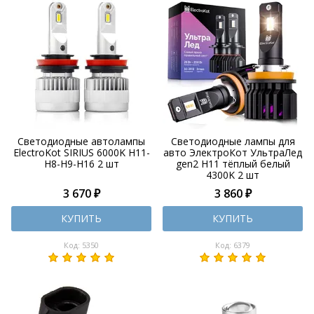
Светодиодные автолампы
Светодиодные лампы для
ElectroKot SIRIUS 6000K H11-
авто ЭлектроКот УльтраЛед
H8-H9-H16 2 шт
gen2 H11 тёплый белый
4300K 2 шт
3 670 ₽
3 860 ₽
КУПИТЬ
КУПИТЬ
Код: 5350
Код: 6379