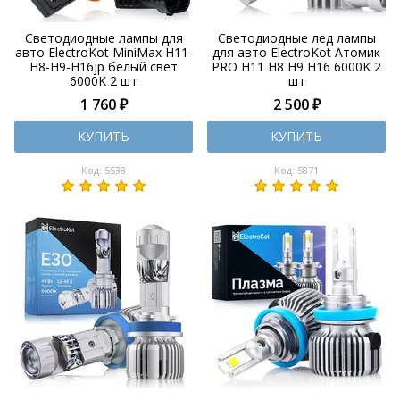
Светодиодные лампы для
Светодиодные лед лампы
авто ElectroKot MiniMax H11-
для авто ElectroKot Атомик
H8-H9-H16jp белый свет
PRO H11 H8 H9 H16 6000K 2
6000K 2 шт
шт
1 760 ₽
2 500 ₽
КУПИТЬ
КУПИТЬ
Код: 5538
Код: 5871