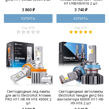
H11/H8/H9/H16 2 шт
3 860 ₽
3 740 ₽
КУПИТЬ
КУПИТЬ
Код: 6374
Код: 6172
Светодиодные лед лампы
Светодиодные автолампы
для авто ElectroKot Атомик
ElectroKot Ниндзя gen2 без
PRO H11 H8 H9 H16 4300K 2
вентилятора 6000K H11-H8-
шт
H9-H16 2 шт