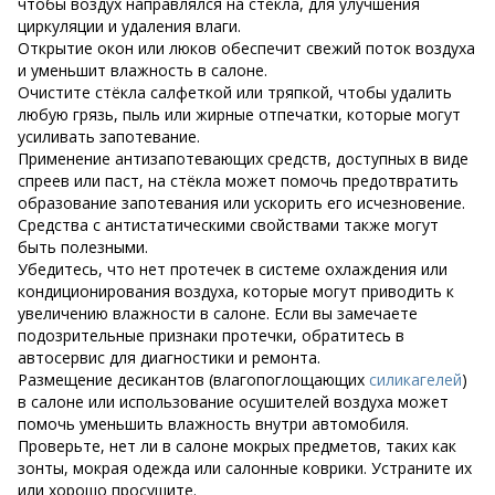
чтобы воздух направлялся на стёкла, для улучшения
циркуляции и удаления влаги.
Открытие окон или люков обеспечит свежий поток воздуха
и уменьшит влажность в салоне.
Очистите стёкла салфеткой или тряпкой, чтобы удалить
любую грязь, пыль или жирные отпечатки, которые могут
усиливать запотевание.
Применение антизапотевающих средств, доступных в виде
спреев или паст, на стёкла может помочь предотвратить
образование запотевания или ускорить его исчезновение.
Средства с антистатическими свойствами также могут
быть полезными.
Убедитесь, что нет протечек в системе охлаждения или
кондиционирования воздуха, которые могут приводить к
увеличению влажности в салоне. Если вы замечаете
подозрительные признаки протечки, обратитесь в
автосервис для диагностики и ремонта.
Размещение десикантов (влагопоглощающих
силикагелей
)
в салоне или использование осушителей воздуха может
помочь уменьшить влажность внутри автомобиля.
Проверьте, нет ли в салоне мокрых предметов, таких как
зонты, мокрая одежда или салонные коврики. Устраните их
или хорошо просушите.