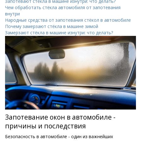
Запотевают стёкла в машине изнутри: что делать?
Чем обработать стёкла автомобиля от запотевания
внутри
Народные средства от запотевания стёкол в автомобиле
Почему замерзают стёкла в машине зимой
Замерзают стёкла в машине изнутри: что делать?
Запотевание окон в автомобиле -
причины и последствия
Безопасность в автомобиле - один из важнейших