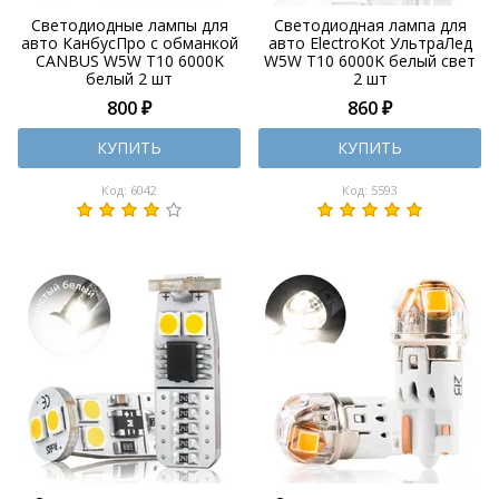
Светодиодные лампы для
Светодиодная лампа для
авто КанбусПро с обманкой
авто ElectroKot УльтраЛед
CANBUS W5W T10 6000K
W5W T10 6000K белый свет
белый 2 шт
2 шт
800 ₽
860 ₽
КУПИТЬ
КУПИТЬ
Код: 6042
Код: 5593