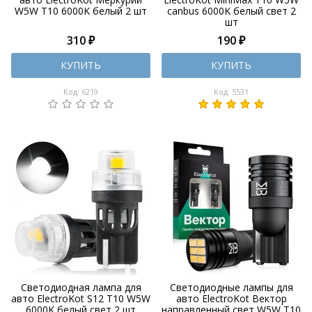
W5W T10 6000K белый 2 шт
canbus 6000K белый свет 2
шт
310 ₽
190 ₽
КУПИТЬ
КУПИТЬ
Код: 6219
Код: 5531
Светодиодная лампа для
Светодиодные лампы для
авто ElectroKot S12 T10 W5W
авто ElectroKot Вектор
6000K белый свет 2 шт
направленный свет W5W T10