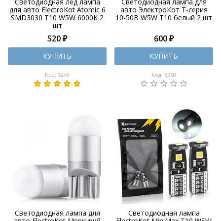
Светодиодная лед лампа
Светодиодная лампа для
для авто ElectroKot Atomic 6
авто ЭлектроКот Т-серия
SMD3030 T10 W5W 6000K 2
10-50В W5W T10 белый 2 шт
шт
520 ₽
600 ₽
КУПИТЬ
КУПИТЬ
Код: 5249
Код: 6250
Светодиодная лампа для
Светодиодная лампа
авто ElectroKot Меркурий
ElectroKot MiniMax T10 W5W