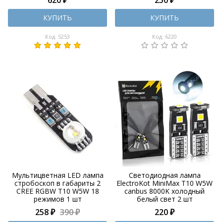
КУПИТЬ
КУПИТЬ
Код: 5253
Код: 6220
Мультицветная LED лампа
Светодиодная лампа
стробоскоп в габариты 2
ElectroKot MiniMax T10 W5W
CREE RGBW Т10 W5W 18
canbus 8000K холодный
режимов 1 шт
белый свет 2 шт
258 ₽
390 ₽
220 ₽